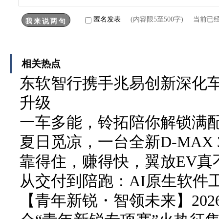
匿名发表
(内容限5至500字) 当前已
相关热点
东软智行携手兆易创新深化车
升级
一车多能，铃拓陪你解锁满
夏日觅凉，一台全新D-MAX 3
靠得住，赚得快，翼放EV真
从交付到陪跑：AI原生软件
【青年新锐・智领未来】20