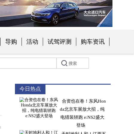
导购
活动
试驾评测
购车资讯
今日热点
合资也在卷！东风Hon
da北京车展放大招，纯
电猎装轿跑 e:NS2盛大
登场
产