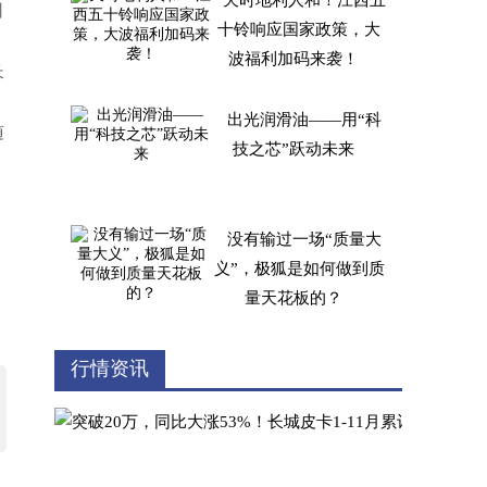
天时地利人和！江西五
司
十铃响应国家政策，大
波福利加码来袭！
长
出光润滑油——用“科
随
技之芯”跃动未来
没有输过一场“质量大
义”，极狐是如何做到质
量天花板的？
吉利雷达泰国布局再进
行情资讯
阶！当地经销商及媒体
代表团首访中国加速合
作落地