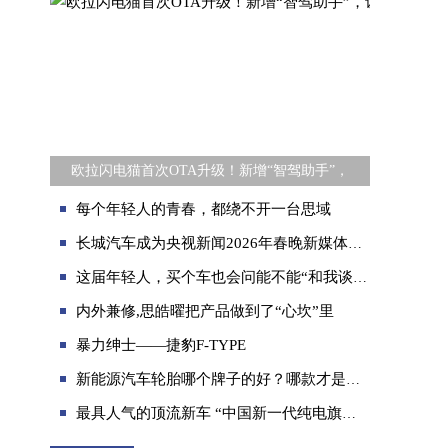
欧拉闪电猫首次OTA升级！新增“智驾助手”，
每个年轻人的青春，都绕不开一台思域
长城汽车成为央视新闻2026年春晚新媒体指定用车，硬核护航彰显品牌实力
这届年轻人，买个车也会问能不能“和我谈朋友”
内外兼修,思皓曜把产品做到了“心坎”里
暴力绅士——捷豹F-TYPE
新能源汽车轮胎哪个牌子的好？哪款才是滴滴司机的最爱？
最具人气的顶流新车 “中国新一代纯电旗舰”吉利银河E8亮相广州车展