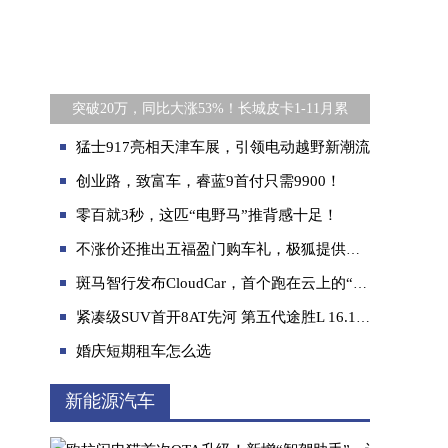
突破20万，同比大涨53%！长城皮卡1-11月累
猛士917亮相天津车展，引领电动越野新潮流
创业路，致富车，睿蓝9首付只需9900！
零百就3秒，这匹“电野马”推背感十足！
不涨价还推出五福盈门购车礼，极狐提供国补退坡解题新思路
斑马智行发布CloudCar，首个跑在云上的“汽车”
紧凑级SUV首开8AT先河 第五代途胜L 16.18-20.78万元高能登场
婚庆短期租车怎么选
新能源汽车