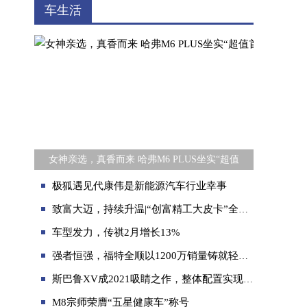
车生活
女神亲选，真香而来 哈弗M6 PLUS坐实“超值
极狐遇见代康伟是新能源汽车行业幸事
致富大迈，持续升温|“创富精工大皮卡”全新瑞迈福州上市
车型发力，传祺2月增长13%
强者恒强，福特全顺以1200万销量铸就轻客第一品牌
斯巴鲁XV成2021吸睛之作，整体配置实现升级
M8宗师荣膺“五星健康车”称号