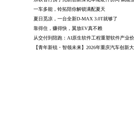
一车多能，铃拓陪你解锁满配夏天
夏日觅凉，一台全新D-MAX 3.0T就够了
靠得住，赚得快，翼放EV真不赖
从交付到陪跑：AI原生软件工程重塑软件产业
【青年新锐・智领未来】2026年重庆汽车创新