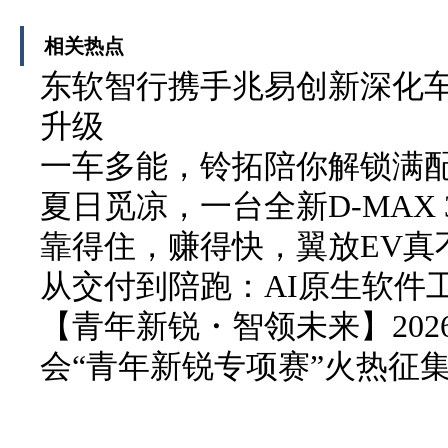
相关热点
东软智行携手兆易创新深化车
升级
一车多能，铃拓陪你解锁满
夏日觅凉，一台全新D-MAX 3
靠得住，赚得快，翼放EV真
从交付到陪跑：AI原生软件
【青年新锐・智领未来】20
会“青年新锐专项赛”火热征