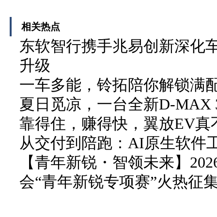
相关热点
东软智行携手兆易创新深化车
升级
一车多能，铃拓陪你解锁满
夏日觅凉，一台全新D-MAX 3
靠得住，赚得快，翼放EV真
从交付到陪跑：AI原生软件
【青年新锐・智领未来】20
会“青年新锐专项赛”火热征