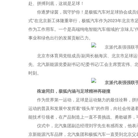
赴、拼搏到底，这就是足球！
你逐梦绿茵，我守护你！是极狐汽车对足球协会成员们
式”在北京新工体隆重举行，极狐汽车作为2023年北京市
作为工作用车。一个是高端纯电智能汽车领域的“京味儿”
事业和绿色出行的发展贡献己力。
北京市体育局党组成员/副局长杨海滨、北京市足球
先、北汽新能源党委副书记/纪委书记/工会主席贾宏伟、
时刻。
殊途同归，极狐内涵与足球精神再碰撞
作为世界第一运动，足球是运动魅力的最佳诠释，拼
运动的普及和发展中发挥着“领头羊”的作用，向社会传
能技术引领者，在产品制造上一直不畏挑战、勇敢破界，
仪式中，北汽集团副总经理刘宇先生有感而发，他表
京新能源汽车品牌，北汽集团和极狐汽车一直受到北京父