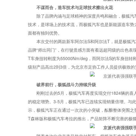
不谋而合，造车技术与足球技术擦出火花
除了品牌内涵与足球精神的深度共鸣和融合，极狐汽
技术，是球场上的技术流，而极狐汽车也是新能源造车势
面都有独到优势。
本次交付的两款新车阿尔法S和阿尔法T，就是极狐
品牌“师出同门”，在行驶质感方面有着远超同级的出色表
T车身扭转刚度为55000Nm/deg，而阿尔法S的车身扭
级别产品高出2到3倍，为北京市足协工作人员提供极致的
破界前行，极狐战斗力持续升级
刚刚过去的5月，极狐汽车再度实现交付1824辆的喜
的稳定增势。3-5月，极狐汽车已连续实现销量倍增。与
示，极狐汽车正在通过一次次的小突破，酝酿整体突围之
T森林版和极狐汽车考拉的推出，产品矩阵不断完善的极