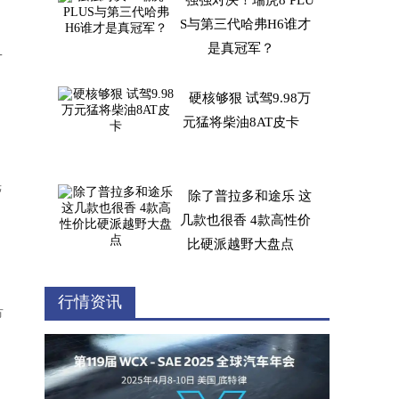
强强对决！瑞虎8 PLU
S与第三代哈弗H6谁才
是真冠军？
T
硬核够狠 试驾9.98万
元猛将柴油8AT皮卡
光
除了普拉多和途乐 这
几款也很香 4款高性价
比硬派越野大盘点
听听工程师怎么说哈弗
行情资讯
节
H6碰撞测试事件