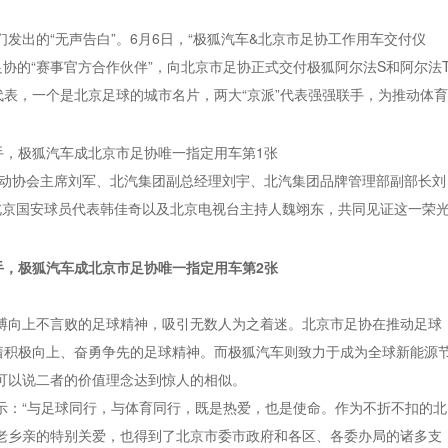
发出的“无声告白”。6月6日，“极狐汽车&北京市足协工作用车交付仪
足协的“赛事官方合作伙伴”，向北京市足协正式交付极狐阿尔法S和阿尔法
代表，一个是北京足球的城市名片，两大“京派”代表强强联手，为推动体育
运动协会主席刘军、北汽集团副总经理刘宇、北汽集团品牌管理部副部长刘
北京国安球员代表韩佳奇以及北京电视台主持人魏翊东，共同见证这一荣
搏向上不言败的足球精神，吸引无数人为之着迷。北京市足协在推动足球
递着积极向上、奋勇争先的足球精神。而极狐汽车则致力于成为全球新能源
可以说二者的价值理念达到惊人的相似。
示：“与足球同行，与体育同行，既是热爱，也是使命。作为不折不扣的北
老乡亲的特别关爱，也得到了北京市委市政府和各区、各委办局的诸多支