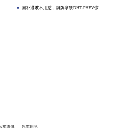
国补退坡不用愁，魏牌拿铁DHT-PHEV惊喜保“价”护航
购车资讯
汽车用品