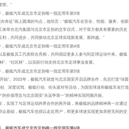
荣。”
双向奔赴”画上圆满的句点，他坦言：“极狐汽车在安全、性能、服务、创新
工体举办北汽集团与北京市足协的交车仪式，对于双方都具有重要的历史
互利，共同进步，共同推动北京足球实现新发展、新跨越。”
以及极狐员工代表联合亮相，共同倡议更多人参与到足球运动中来。极狐
杯”、“社区杯”，以实际行动支持北京市足球事业发展。
开始”。2022年，极狐汽车就曾与北京国安开启品牌合作，先后打造“绿茵
户共创、深度试驾、极狐行动、街头派对等活动，为国安球迷和极狐车友打造
”的价值理念与北京国安“永远争第一”的精神实现同频共振。
车，实现了与足球运动跨界合作的再升级，将极狐的品牌精神再一次通过
群众基础，极狐汽车也得以走近用户，和更多球迷实现更加亲密无间的交