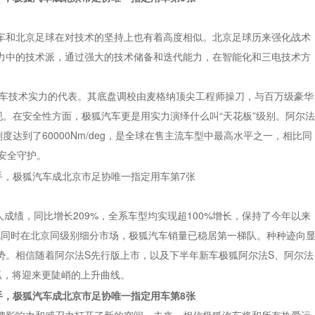
车和北京足球在对技术的坚持上也有着高度相似。北京足球历来强化战术
力中的技术派，通过强大的技术储备和迭代能力，在智能化和三电技术方
汽车技术实力的代表。其底盘调校由麦格纳顶尖工程师操刀，与百万级豪华
现。在安全性方面，极狐汽车更是用实力演绎什么叫“天花板”级别。阿尔法
转刚度达到了60000Nm/deg，是全球在售主流车型中最高水平之一，相比同
安全守护。
人成绩，同比增长209%，全系车型均实现超100%增长，保持了今年以来
此同时在北京同级别细分市场，极狐汽车销量已稳居第一梯队。种种迹向
势。相信随着阿尔法S先行版上市，以及下半年新车极狐阿尔法S、阿尔法
狐，将迎来更陡峭的上升曲线。