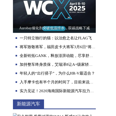
Aurobay催化剂突破低温排水，双碳战略下减
一只特立独行的猫：以治愈之名让FLAG飞
将军致敬将军，福田皮卡大将军3月6日“将军城”硬核上市
全新铃拓GANK，释放澎湃动能，尽享舒适“智”驾礼遇
加持整车终身质保，艾瑞泽8让A+级家轿市场加速“内卷”
年轻人的“出行搭子”，为什么HR-V最适合？
入手摩卡也有半个月的时间了，目前来说很满意！
实力见证！2020海南国际新能源汽车拉力赛大蚂蚁一展雄风
新能源汽车