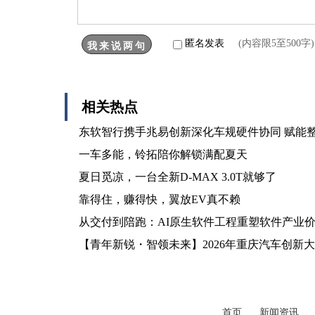
匿名发表
(内容限5至500
相关热点
东软智行携手兆易创新深化车规硬件协同 赋能
一车多能，铃拓陪你解锁满配夏天
夏日觅凉，一台全新D-MAX 3.0T就够了
靠得住，赚得快，翼放EV真不赖
从交付到陪跑：AI原生软件工程重塑软件产业
【青年新锐・智领未来】2026年重庆汽车创新
首页
新闻资讯