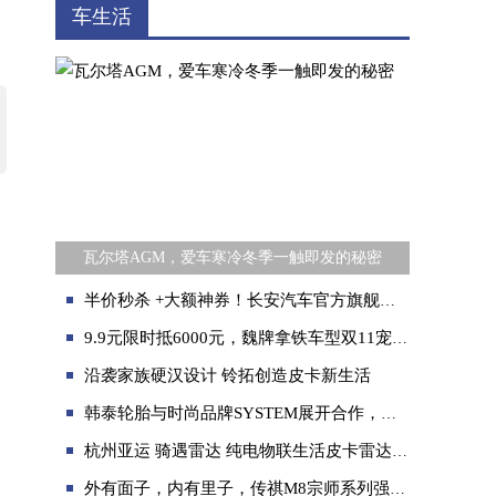
车生活
瓦尔塔AGM，爱车寒冷冬季一触即发的秘密
半价秒杀 +大额神券！长安汽车官方旗舰店抖音直播间五一爆款抄底
9.9元限时抵6000元，魏牌拿铁车型双11宠粉礼遇无忧开启新能源生活
沿袭家族硬汉设计 铃拓创造皮卡新生活
韩泰轮胎与时尚品牌SYSTEM展开合作，加强年轻一代的品牌沟通
杭州亚运 骑遇雷达 纯电物联生活皮卡雷达RD6为亚运满电护航
外有面子，内有里子，传祺M8宗师系列强势入围央视《中国汽车风云盛典》