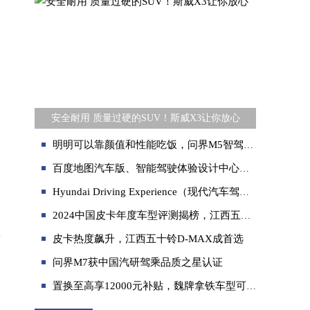
安全耐用 质量过硬的SUV！斯威X3让你放心
明明可以靠颜值和性能吃饭，问界M5智驾版却靠“双智”出圈
百度地图汽车版、智能驾驶体验设计中心等5项产品摘得中国设计红星奖，凸显行业领先实力
Hyundai Driving Experience（现代汽车驾驶培训学院） 中国首站正式开幕
2024中国皮卡年度车型评测揭榜，江西五十铃斩获两项大奖
显
皮卡热度飙升，江西五十铃D-MAX成首选
问界M7获中国汽研驾乘品质之星认证
置换至高享12000元补贴，魏牌拿铁车型可油可电深受用户大力点赞