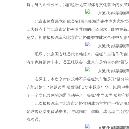
持，身为企业公民，我们也乐见首都体育文化事业的发展繁
北京市体育局党组成员/副局长杨海滨先生也为这场“
四大特点上与北京市足协有着共同的价值追求，能够在新
意义。相信极狐汽车和北京市足协能够在此次合作中互惠
现场，北京国安球员代表韩佳奇、极狐车主孩子代表
汽车也将组建车主、员工球队参与北京市足协主办的“百队
实际上，本次交付仪式并不是极狐汽车和足球“缘分的
充能计划”、“跨越边界 极致嗨FUN”主题嘉年华，以用
了一个文化共创的沟通互动平台，极狐“生而破界 极智守护
此次极狐汽车与北京市足协签约成为官方唯一指定用
足球传达给更多消费者。与此同时，借助足球运动广泛的
流沟通。