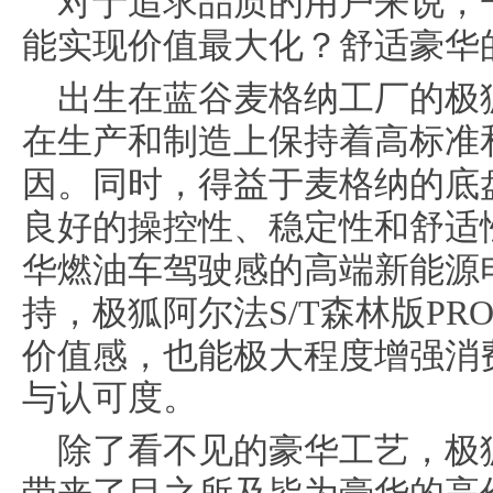
对于追求品质的用户来说，
能实现价值最大化？舒适豪华
出生在
蓝谷麦格纳工厂
的
极
在生产和制造上保持着高标准
因。同时，得益于
麦格纳
的
底
良好的
操控性、稳定性和舒适
华燃油车驾驶感的高端新能源
持，
极狐阿尔法S/T森林版P
价值感，也能极大程度增强消
与认可度。
除了看不见的豪华工艺
，
极