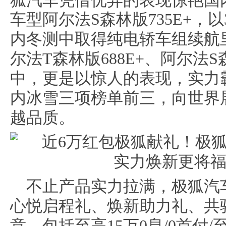
狐汽车凭借优异的表现惊艳国
车型
阿尔法S森林版735E+
，以3
内冬测中
取得
纯电轿车组续航
尔法
T森林版688E+
、
阿尔法S
中，更是以惊人的表现，实力
内冰雪三项榜单前三
，向世界
越品质。
不止产品实力拉满，极狐汽
心悦启程礼
、
焕新助力礼
、
共
意，包括至高15万0息/0首付