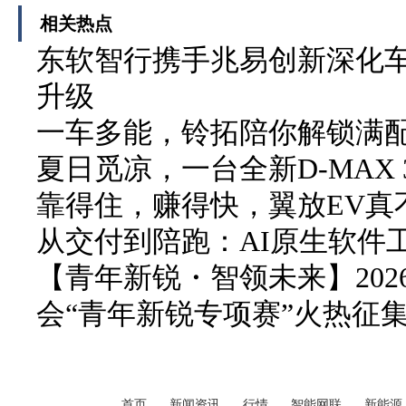
相关热点
东软智行携手兆易创新深化车
升级
一车多能，铃拓陪你解锁满
夏日觅凉，一台全新D-MAX 3
靠得住，赚得快，翼放EV真
从交付到陪跑：AI原生软件
【青年新锐・智领未来】20
会“青年新锐专项赛”火热征
首页
新闻资讯
行情
智能网联
新能源