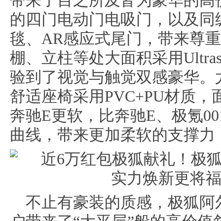
带来了目之所及皆为豪华的高
的
四门电动门电吸门
，
以及
同
毯
、
AR感应式尾门
，
带来尊重
棚、立柱等处大面积采用Ultra
验到了
视觉与触觉双感豪华
。
舒适座椅采用
PVC+PU材质，
奔驰E更软
，
比
奔驰E、极氪00
曲线，
带来
更加柔软的支撑力
不止有豪装的质感，
极狐阿尔