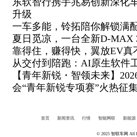
东软智行携手兆易创新深化车
升级
一车多能，铃拓陪你解锁满
夏日觅凉，一台全新D-MAX 3
靠得住，赚得快，翼放EV真
从交付到陪跑：AI原生软件
【青年新锐・智领未来】20
会“青年新锐专项赛”火热征
首页
新闻资讯
行情
智能网联
新能源
© 2025 智联车网 All Ri