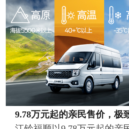
9.78
万
元起的
亲民售价
，
极
江铃福顺以9.78万元起的