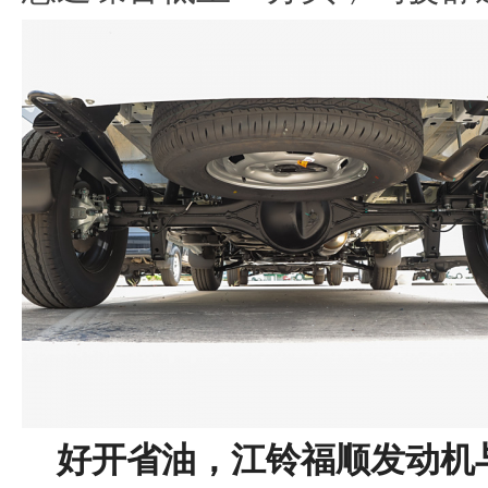
好开
省油
，
江铃
福顺
发动机