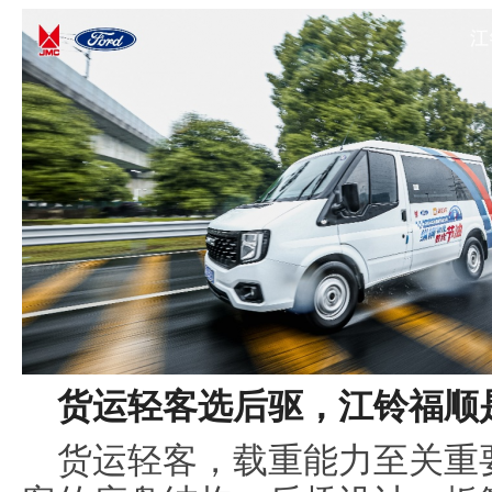
货
运
轻客选后驱，江铃福顺
货运轻客，载重能力至关重