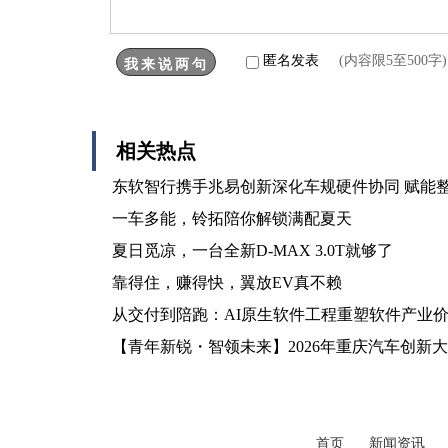
匿名发表
(内容限5至500
相关热点
东软智行携手兆易创新深化车规硬件协同 赋能
一车多能，铃拓陪你解锁满配夏天
夏日觅凉，一台全新D-MAX 3.0T就够了
靠得住，赚得快，翼放EV真不赖
从交付到陪跑：AI原生软件工程重塑软件产业
【青年新锐・智领未来】2026年重庆汽车创新
首页
新闻资讯