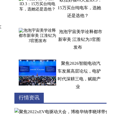
欧拉好猫vs大众ID.3：
15万买台纯电车，选她
还是选他？
车
泡泡宇宙美学诠释都市
新审美 江淮钇为3官图
发布
聚焦2026智能电动汽
车发展高层论坛，电驴
时代深耕三电，赋能产
业
中高端MPV市场竞争
行情资讯
加剧，为何艾力绅能突
破重围？