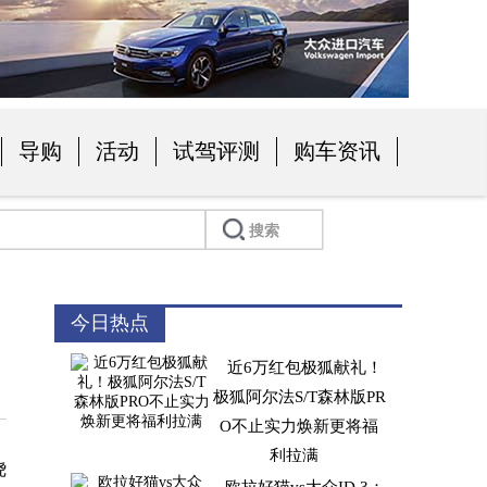
导购
活动
试驾评测
购车资讯
今日热点
近6万红包极狐献礼！
极狐阿尔法S/T森林版PR
O不止实力焕新更将福
利拉满
绕