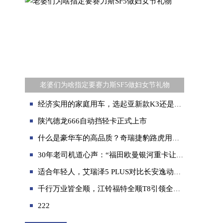
老婆们为啥指定要赛力斯SF5做妇女节礼物
经济实用的家庭用车，选起亚新款K3还是大众朗逸？
陕汽德龙666自动挡轻卡正式上市
什么是豪华车的高品质？奇瑞捷豹路虎用实力给出答案
30年老司机道心声：“福田欧曼银河重卡让我始于颜值、陷于舒适、忠于品质”
适合年轻人，艾瑞泽5 PLUS对比长安逸动PLUS，实力真的很出众！
千行万业皆全顺，江铃福特全顺T8引领全场景智慧轻客新时代
222