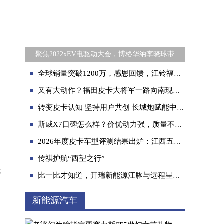
聚焦2022xEV电驱动大会，博格华纳李晓球带
全球销量突破1200万，感恩回馈，江铃福顺官方降价，机不可失！！
又有大动作？福田皮卡大将军一路向南现身国门文昌
转变皮卡认知 坚持用户共创 长城炮赋能中式皮卡文化向上
斯威X7口碑怎么样？价优动力强，质量不凑合
2026年度皮卡车型评测结果出炉：江西五十铃D-MAX 3.0斩获最高荣誉
传祺护航“西望之行”
体
比一比才知道，开瑞新能源江豚与远程星享v6谁更优秀！
新能源汽车
结