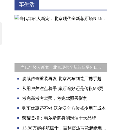
车生活
当代年轻人新宠：北京现代全新菲斯塔N Line
赓续传奇重装再发 北京汽车制造厂携手越野e族打造限量定制款212
从用户关注点着手 库斯途好还是传祺M8更强？
考完高考考驾照，考完驾照买影豹
购车优惠还不够 沃尔沃全方位减少用车成本
荣耀登榜：韦尔斯跻身润滑油十大品牌
13.98万起续航破千，吉利雷达两款超级电混皮卡上市