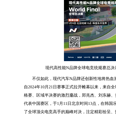
现代高性能N品牌全球电竞统规赛总决赛
不仅如此，现代汽车N品牌还创新性地将热血
自2024年10月21日赛事正式拉开帷幕以来，来
格赛、区域半决赛的激烈鏖战，郑兆杰、刘东赫、
代表中国赛区，于1月11日北京时间13点，在韩
了全球顶尖电竞高手的巅峰对决，注定精彩纷呈、