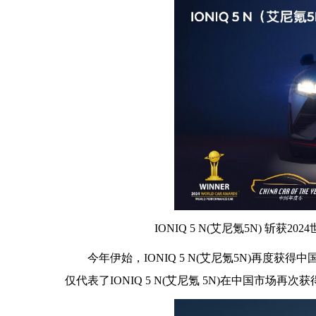
IONIQ 5 N(艾尼氪5N) 斩
今年伊始，IONIQ 5 N(艾尼氪5N)再
仅代表了IONIQ 5 N(艾尼氪 5N)在中国市