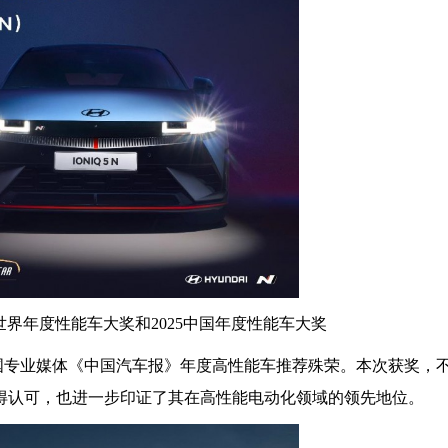
获2024世界年度性能车大奖和2025中国年度性能车大奖
度获得中国专业媒体《中国汽车报》年度高性能车推荐殊荣。本次获奖，
场再次获得认可，也进一步印证了其在高性能电动化领域的领先地位。