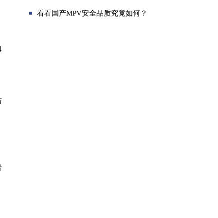
看看国产MPV安全品质究竟如何？
4
与
者