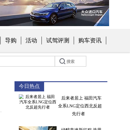
导购
活动
试驾评测
购车资讯
今日热点
后来者居上 福田汽车
全系LNG定位西北反超
先行者