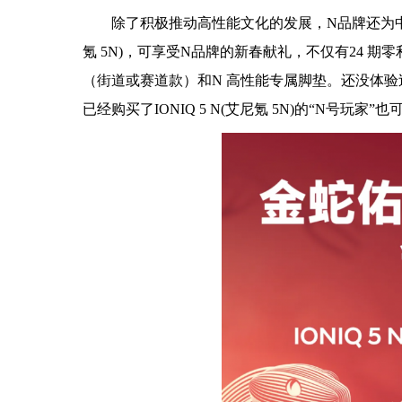
除了积极推动高性能文化的发展，N品牌还为中国
氪 5N)，可享受N品牌的新春献礼，不仅有24 期零利
（街道或赛道款）和N 高性能专属脚垫。还没体验过 
已经购买了IONIQ 5 N(艾尼氪 5N)的“N号玩