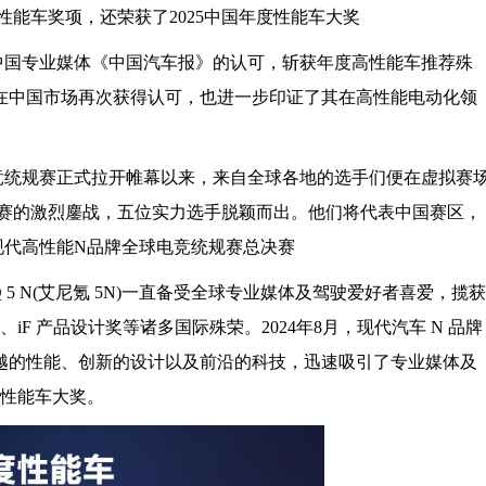
性能车奖项，还荣获了2025中国年度性能车大奖
)再度获得中国专业媒体《中国汽车报》的认可，斩获年度高性能车推荐殊
 5N)在中国市场再次获得认可，也进一步印证了其在高性能电动化领
全球电竞统规赛正式拉开帷幕以来，来自全球各地的选手们便在虚拟赛
赛的激烈鏖战，五位实力选手脱颖而出。他们将代表中国赛区，
加现代高性能N品牌全球电竞统规赛总决赛
Q 5 N(艾尼氪 5N)一直备受全球专业媒体及驾驶爱好者喜爱，揽获
大奖、iF 产品设计奖等诸多国际殊荣。2024年8月，现代汽车 N 品牌
其凭借卓越的性能、创新的设计以及前沿的科技，迅速吸引了专业媒体及
度性能车大奖。