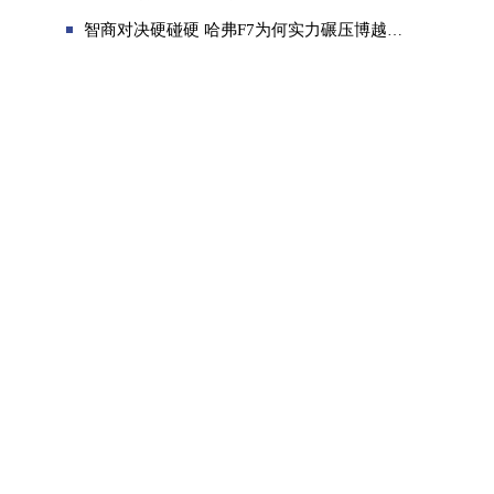
智商对决硬碰硬 哈弗F7为何实力碾压博越PRO