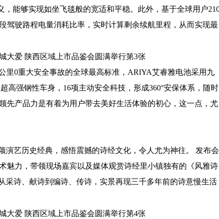
义，能够实现如坐飞毯般的宽适和平稳。此外，基于全球用户21
前段驾驶路程电量消耗比率，实时计算剩余续航里程，从而实现最
亿公里0重大安全事故的全球最高标准，ARIYA艾睿雅电池采用九
a超高强钢性车身，16项主动安全科技，形成360°安保体系，随时
的领先产品力是有着为用户带去美好生活体验的初心，这一点，尤
颂演艺历史经典，感悟震撼的诗经文化，令人尤为神往。 发布会
艺术魅力，带领现场嘉宾以及媒体观赏诗经里小镇独有的《风雅诗
从采诗、献诗到编诗、传诗，实景再现三千多年前的诗意慢生活