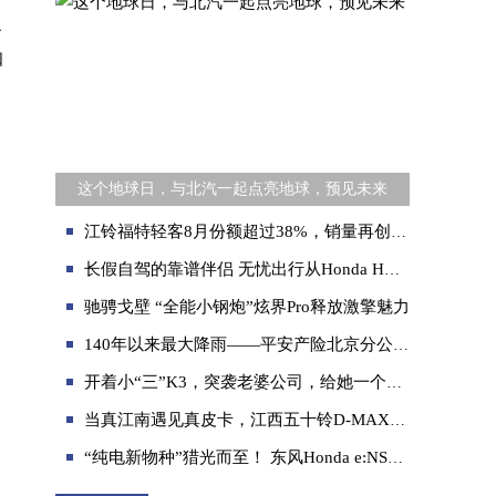
识
知
这个地球日，与北汽一起点亮地球，预见未来
江铃福特轻客8月份额超过38%，销量再创新高的中国轻客领军者
长假自驾的靠谱伴侣 无忧出行从Honda HR-V开始
驰骋戈壁 “全能小钢炮”炫界Pro释放激擎魅力
140年以来最大降雨——平安产险北京分公司推出理赔服务承诺，保障先行逆水冲锋
开着小“三”K3，突袭老婆公司，给她一个惊喜
当真江南遇见真皮卡，江西五十铃D-MAX，美学与粗旷皆可兼得
“纯电新物种”猎光而至！ 东风Honda e:NS2广州车展首发亮相