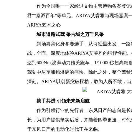
作为全国唯一一家经过文物主管博物备案登记
君”“秦派百年”等单元。ARIYA艾睿雅与现场
ARIYA艺术之心
城市道路试驾 采古城之万千风采
到场嘉宾化身参赛选手，从诗经里出发，一路
战，全面、深度地体验ARIYA艾睿雅的强悍性能。搭
达到600Nm,澎湃动力媲美跑车，1/10000秒超高精
驾驶中尽享酣畅淋漓的痛快。除此之外，整个驾驶
深刻。ARIYA以创新突破桎梏，敢为人所不敢，
携手共进 引领未来新启航
作为引领行业的先行者，东风日产的志向是长
长，为用户提供坚实后盾，并随着四季更迭，时代变
于东风日产的电动化时代正在来临。