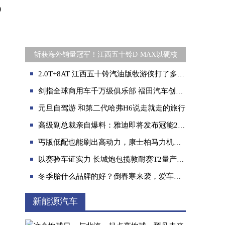
0
斩获海外销量冠军！江西五十铃D-MAX以硬核
2.0T+8AT 江西五十铃汽油版牧游侠打了多少人的脸
剑指全球商用车千万级俱乐部 福田汽车创领价值跃升
元旦自驾游 和第二代哈弗H6说走就走的旅行
高级副总裁亲自爆料：雅迪即将发布冠能2.0系列新品
丐版低配也能刷出高动力，康士柏马力机为动力而生
以赛验车证实力 长城炮包揽敦耐赛T2量产组冠亚军 V6火炮将于9月23日上市交付
冬季胎什么品牌的好？倒春寒来袭，爱车的“保暖工程”不能停！
新能源汽车