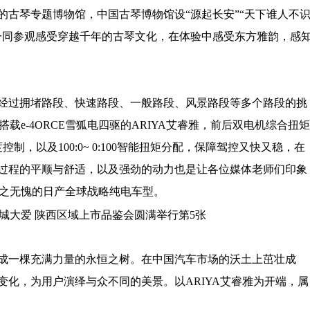
的古琴专题博物馆，中国古琴博物馆设“源起长安”“天下谁人不
嘉宾一同参观感受穿越千年的古琴文化，在体验中感受东方雅韵，感
经过拥堵路段、快速路段、一般路段、风景路段等多个路段的挑
载e-4ORCE雪狐电四驱的ARIYA艾睿雅，前后双电机综合扭矩
度控制，以及100:0~ 0:100智能扭矩分配，保障驾控又快又稳，在
过程的平顺与舒适，以及强劲的动力也是让各位媒体老师们印象
当之无愧的日产全球战略纯电车型。
成一棵充满力量的永恒之树。在中国汽车市场的沃土上茁壮成
化，为用户演绎与众不同的美景。以ARIYA艾睿雅为开端，属