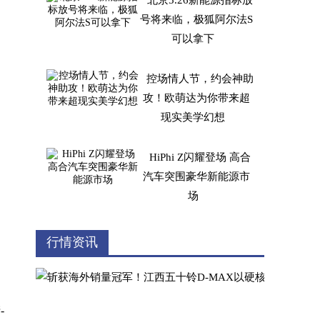
北京5.26新能源指标放
号将来临，极狐阿尔法S
可以拿下
控场情人节，约会神助
攻！欧萌达为你带来超
现实美学幻想
HiPhi Z闪耀登场 高合
汽车突围豪华新能源市
场
良心品质护“知音” 神
行情资讯
龙汽车向汶川特大地震
纪念馆捐赠凡尔赛C5
X
-