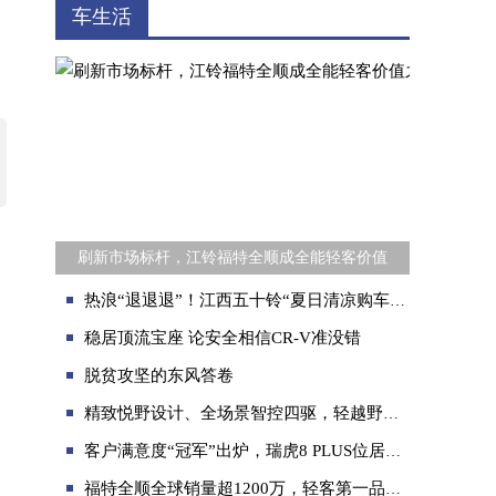
车生活
刷新市场标杆，江铃福特全顺成全能轻客价值
热浪“退退退”！江西五十铃“夏日清凉购车补贴”上线
稳居顶流宝座 论安全相信CR-V准没错
脱贫攻坚的东风答卷
精致悦野设计、全场景智控四驱，轻越野新物种奇瑞TJ-1上海车展大放异彩
客户满意度“冠军”出炉，瑞虎8 PLUS位居第一
福特全顺全球销量超1200万，轻客第一品牌的成功之道