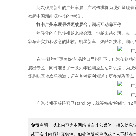
此次破局新生的广州车展，广汽传祺将为观众呈现最
掀起中国新能源科技的“钜浪”。
打卡广州车展最强硬核展台，潮玩互动嗨不停
年轻化的广汽传祺越来越会玩，也越来越好玩。每一
家车企实力和诚意的比较。明星新车、炫酷新技术、潮玩
在“一祺智行更美好”的品牌口号指引下，广汽传祺精
展出专区，同时准备了一系列年轻潮流互动新玩法，为观
场趣味互动欢乐满满，还有各种福利相送！更多精彩看点
广汽传祺硬核阵容已stand by，就等您来“检阅”。1
免责声明：以上内容为本网站转自其它媒体，相关信息
或证实其内容的真实性。如稿件版权单位或个人不想在