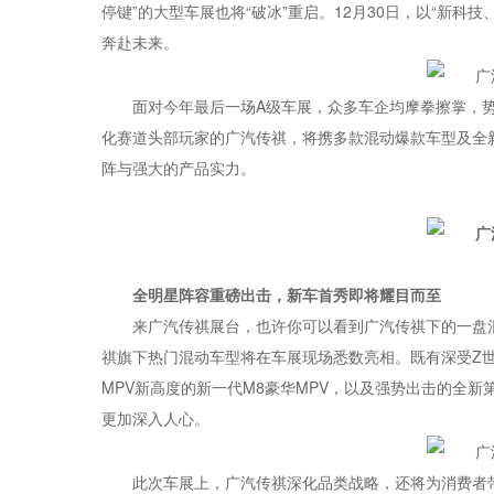
停键”的大型车展也将“破冰”重启。12月30日，以“新
奔赴未来。
面对今年最后一场A级车展，众多车企均摩拳擦掌，势
化赛道头部玩家的广汽传祺，将携多款混动爆款车型及全
阵与强大的产品实力。
全明星阵容重磅出击，新车首秀即将耀目而至
来广汽传祺展台，也许你可以看到广汽传祺下的一盘
祺旗下热门混动车型将在车展现场悉数亮相。既有深受Z
MPV新高度的新一代M8豪华MPV，以及强势出击的全新
更加深入人心。
此次车展上，广汽传祺深化品类战略，还将为消费者