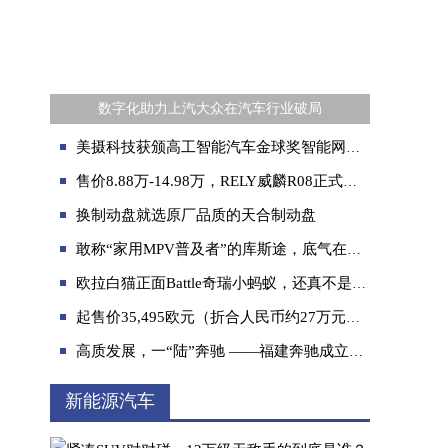
数字化助力上汽大众在汽车行业破局
美摄科技获颁高工智能汽车金球奖智能网联产业链年度TOP100创新企业
售价8.88万-14.98万，RELY威麟R08正式上市，首任车主整车终身质保劲省13万！
换制动盘就选原厂品质的天合制动盘
敢称“家用MPV普及者”的库斯途，底气在这里
欧拉白猫正面Battle奇瑞小蚂蚁，还真不是颜值高那么简单！
起售价35,495欧元（折合人民币约27万元），领克Z20全球首秀暨欧洲上市
高质发展，一“陆”奔驰 ——福建奔驰成立16周年
新能源汽车