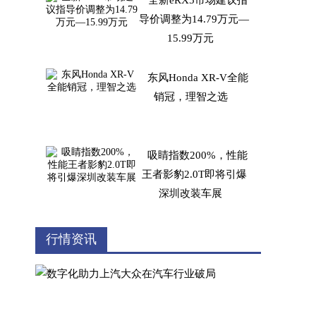
全新eRX5市场建议指
导价调整为14.79万元—
15.99万元
东风Honda XR-V全能
销冠，理智之选
吸睛指数200%，性能
王者影豹2.0T即将引爆
深圳改装车展
携AITO问界M5出行，
行情资讯
不负夏日旅程好时光