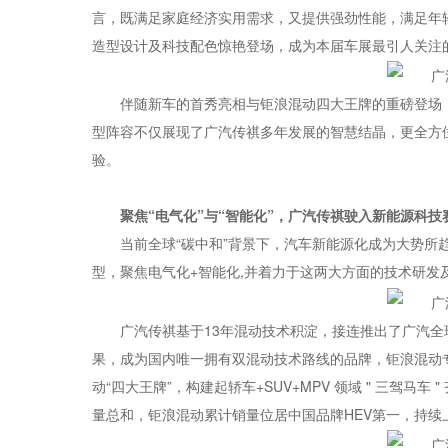
言，既满足家庭经济实用需求，又提供强劲性能，满足年
造型设计及科技配色惊艳登场，成为本届车展最引人关注的
伴随新车的首秀亮相与钜浪混动四大王牌的重磅登场
型阵容不仅展现了广汽传祺多年发展的智慧结晶，更全方
验。
聚焦“电气化”与“智能化”，广汽传祺驶入新能源科技
当前全球“碳中和”背景下，汽车新能源化成为大势
型，聚焦电气化+智能化,并着力于这两大方面的技术研发
广汽传祺基于13年混动技术积淀，接连推出了广汽全球
果，成为国内唯一拥有双混动技术路线的品牌，钜浪混动专
动“四大王牌”，构建起轿车+SUV+MPV 领域 " 三驾马
量总和，钜浪混动累计销量位居中国品牌HEV第一，持续