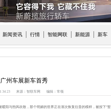
新闻资讯
行情
智能网联
新能源
新车
品
祺广州车展新车首秀
 上午 1:34:23 来源：智联车网 编辑：常颂
被暖阳与煦风吹散，那个明媚的世界正在渐次恢复往昔的模样，被按下“暂