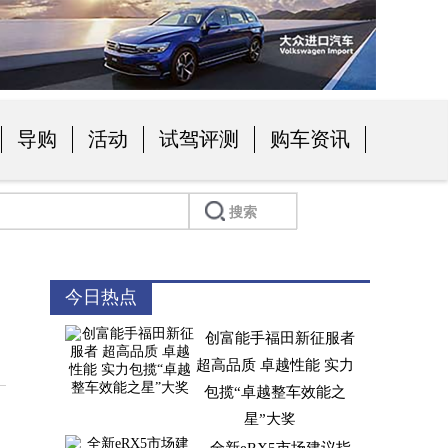
导购
活动
试驾评测
购车资讯
今日热点
创富能手福田新征服者
超高品质 卓越性能 实力
包揽“卓越整车效能之
星”大奖