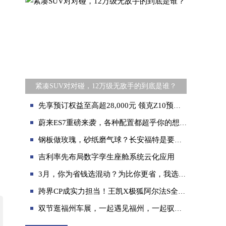
紧凑SUV对对碰，12万级无敌手的到底是谁？
先享预订权益至高超28,000元 领克Z10预订开启
蔚来ES7重磅来袭，各种配置都超乎你的想象
钢板做玫瑰，砂纸磨气球？长安福特是要闹哪样？
吉利率先布局数字孪生座舱系统云化应用
3月，你为省钱选混动？为比你更省，我选择入手影豹混动版
跨界CP成实力担当！王凯X极狐阿尔法S全新HI版
双节逛福州车展，一起遇见福州，一起驭见北京现代