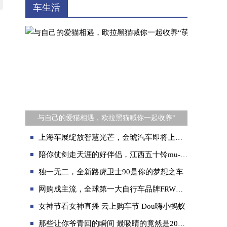
车生活
与自己的爱猫相遇，欧拉黑猫喊你一起收养“
上海车展绽放智慧光芒，金琥汽车即将上市首款产品
陪你仗剑走天涯的好伴侣，江西五十铃mu-X牧游侠柴油版购车指南
独一无二，全新路虎卫士90是你的梦想之车
网购成主流，全球第一大自行车品牌FRW土拨鼠碳纤维公路车火爆
女神节看女神直播 云上购车节 Dou嗨小蚂蚁
那些让你爷青回的瞬间 最吸睛的竟然是2021款哈弗F7x