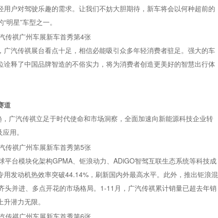
轻用户对驾驶乐趣的需求。让我们不妨大胆期待，新车将会以何种超前的
“明星”车型之一。
，广汽传祺展台看点十足，相信必能吸引众多年轻消费者驻足。强大的车
位诠释了中国品牌智造的不俗实力，将为消费者创造更美好的智慧出行体
赛道
所趋，广汽传祺立足于时代使命和市场洞察，全面加速向新能源科技企业转
及应用。
平台模块化架构GPMA、钜浪动力、ADiGO智驾互联生态系统等科技成
用发动机热效率突破44.14%，刷新国内外最高水平。此外，推出钜浪混
车 " 齐头并进、多点开花的市场格局。1-11月，广汽传祺累计销量已超去年销
上升潜力无限。