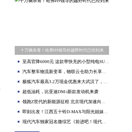
十万辆杀青！哈弗H9领导的越野时代已经到来
至高官降6000元 这款带快充的小型纯电SUV现在只要5万多
汽车整车物流新变革，物联云仓助力长享科技打造产业互联网平台
极狐汽车最高3.2万现金优惠来大武汉了，还没买车的要赢麻了！
兼
超低油耗，比亚迪DM-i新款发动机来袭
领跑Z世代的新能源征程 北京现代加速向智电时代进军
即刻出发！江西五十铃D-MAX与阳光姐妹淘8月11日开启绮妙假期
现代汽车独家冠名微综艺《前进吧！现代足球少年》圆满收官