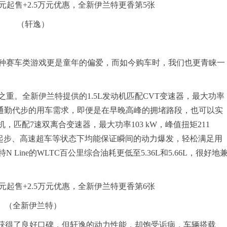
（轩逸）
种赛车类游戏更是童年的偏爱，而如今购车时，我们也更青睐一
重。全新伊兰特提供的1.5L发动机匹配CVT变速器，最大功率
效满足日常通勤代步的用车需求，即便是在早晚高峰的拥堵路段，也可以实
动机，匹配7速双离合变速器，最大功率103 kW，峰值扭矩211
速起步、高速超车等状态下均能保证瞬间的动力爆发，轻松满足用
ine的WLTC百公里综合油耗更低至5.36L和5.66L，很好地
（全新伊兰特）
点获得了良好口碑，但轩逸的动力性能，却饱受诟病，车辆搭载