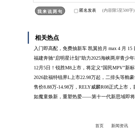
匿名发表
(内容限5至500
相关热点
入门即高配，免费抽新车 凯翼拾月 max 4 月 1
福建奔驰“启明星计划”助力2025海峡两岸青少
12月5日！锐胜M8上市，将定义“国民MPV”新
2026款福特锐界L上市22.98万起，二排头等
售价8.88万-14.98万，RELY威麟R08正式
如魔童焕新，重塑热爱——第十一代新思域即将
首页
新闻资讯