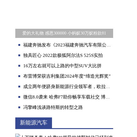
爱的大礼物 感恩300000 小蚂蚁30万蚁粉款81
福建奔驰发布《2023福建奔驰汽车有限公司可持续发展暨ESG报告》
独具匠心 2022款极狐阿尔法S 525S实拍
16万左右就可以上路的中型SUV大比拼
布雷博荣获吉利集团2024年度“缔造光辉奖”
成立两年便跻身新能源行业领军者，欧拉到底做对了什么？
的
微信8.0袭来 哈弗F7助你畅享车载社交 博越PRO遗憾败北
冯擎峰浅谈路特斯的转型之路
新能源汽车