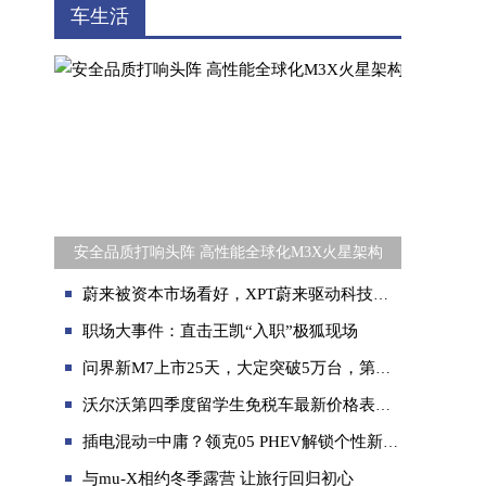
车生活
安全品质打响头阵 高性能全球化M3X火星架构
蔚来被资本市场看好，XPT蔚来驱动科技的技术优势功不可没
职场大事件：直击王凯“入职”极狐现场
。
问界新M7上市25天，大定突破5万台，第二波官方福利强势来袭！
沃尔沃第四季度留学生免税车最新价格表公布
零
插电混动=中庸？领克05 PHEV解锁个性新能源出行体验
与mu-X相约冬季露营 让旅行回归初心