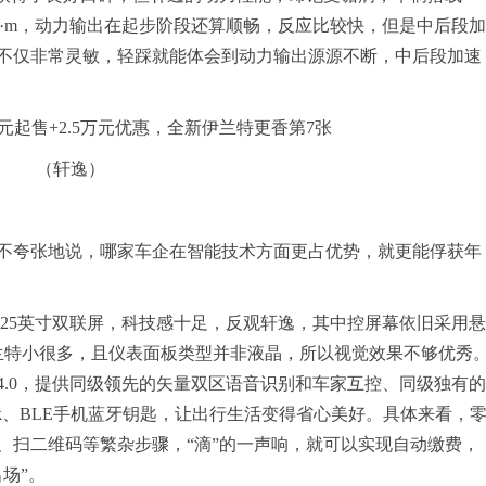
159N·m，动力输出在起步阶段还算顺畅，反应比较快，但是中后段加
不仅非常灵敏，轻踩就能体会到动力输出源源不断，中后段加速
（轩逸）
不夸张地说，哪家车企在智能技术方面更占优势，就更能俘获年
.25英寸双联屏，科技感十足，反观轩逸，其中控屏幕依旧采用悬
兰特小很多，且仪表面板类型并非液晶，所以视觉效果不够优秀
.0，提供同级领先的矢量双区语音识别和车家互控、同级独有的
ink、BLE手机蓝牙钥匙，让出行生活变得省心美好。具体来看，
、扫二维码等繁杂步骤，“滴”的一声响，就可以实现自动缴费，
场”。