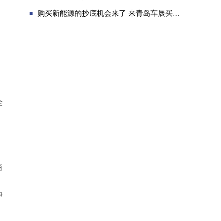
购买新能源的抄底机会来了 来青岛车展买极狐汽车省个五万没问题！
全
消
伊