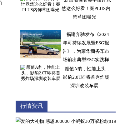
新国潮轻奢美学设计竟
消
然这么好看！秦PLUS内
饰草图曝光
福建奔驰发布《2024
年可持续发展暨ESG报
告》，为豪华商务车市
场输出典型ESG实践样
本
颜值A豹，性能上头，
影豹2.0T即将首秀炸场
深圳改装车展
为什么都选择特斯拉，
行情资讯
明明蔚来ES8更好
，