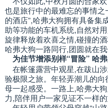
不仅如此,中秋月圆的合家欢
也是旅行中的最难忘的事情之一
的酒店”,哈弗大狗拥有具备集
助等功能的车机系统,自然对
旋律释放着欢喜之情,碰撞的酒
哈弗大狗一路同行,团圆就在
为佳节增添别样“冒险” 哈
在帐篷露营中观星,在跋山涉
验极限之旅。年轻弄潮儿的向
母一起感受。一路上,哈弗大
力,陪伴用户一家见证不一样
年轻用户带领父母穿越“山路