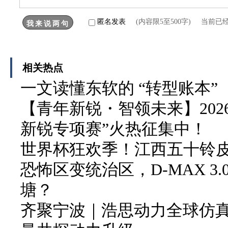
匿名发表
(内容限5至500字) 当前已
相关热点
一文读懂东软的 “转型账本”
【青年新锐・智领未来】202
新锐专项赛”火热征集中！
世界杯狂欢季！江西五十铃皮卡
恐怖区变统治区，D-MAX 3
塘？
齐聚宁波｜浩思动力全球仿