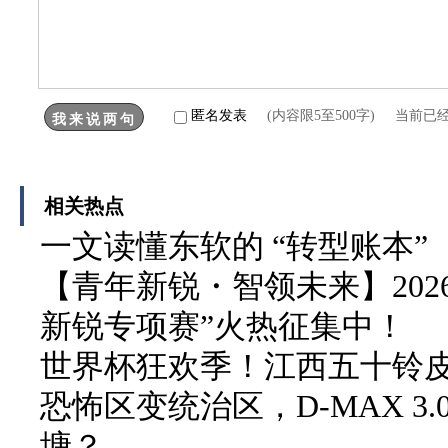
匿名发表
(内容限5至500字) 当前已
相关热点
一文读懂东软的 “转型账本”
【青年新锐・智领未来】202
新锐专项赛”火热征集中！
世界杯狂欢季！江西五十铃皮卡
恐怖区变统治区，D-MAX 3
塘？