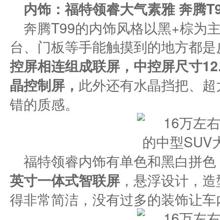
内饰：福特领睿大气素雅
奔腾T9
奔腾T99的内饰风格以黑+棕为
台、门板等手能触摸到的地方都是
控屏相连组成联屏
，
中控屏尺寸
12
晶控制屏
，
此外还有水晶挡把、超
错的质感。
福特领睿内饰有单色和黑白拼色
英寸一体式智联屏
，悬浮设计，造
得非常简洁，没有过多的装饰让车