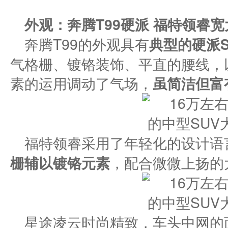
外观：奔腾
T99
硬派
福特领睿宽
奔腾T99的外观具有
典型的硬派S
气格栅、镀铬装饰、平直的腰线，
素的运用调动了气场，
虽简洁但富
福特领睿采用了年轻化的设计语
栅辅以镀铬元素
，配合微微上扬的
星途凌云时尚精致，车头中网的