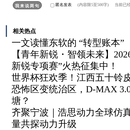
匿名发表
(内容限5至500字) 当前已
相关热点
一文读懂东软的 “转型账本”
【青年新锐・智领未来】202
新锐专项赛”火热征集中！
世界杯狂欢季！江西五十铃皮卡
恐怖区变统治区，D-MAX 3
塘？
齐聚宁波｜浩思动力全球仿
量共探动力升级