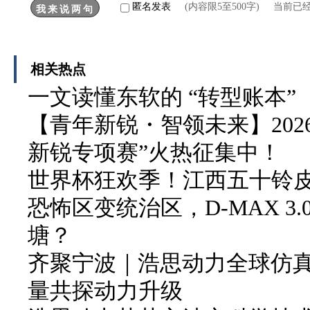
匿名发表
(内容限5至500字) 当前已
相关热点
一文读懂东软的 “转型账本”
【青年新锐・智领未来】202
新锐专项赛”火热征集中！
世界杯狂欢季！江西五十铃皮卡
恐怖区变统治区，D-MAX 3
塘？
齐聚宁波｜浩思动力全球仿
量共探动力升级