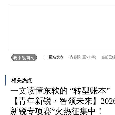
匿名发表
(内容限5至500字) 当前已
相关热点
一文读懂东软的 “转型账本”
【青年新锐・智领未来】202
新锐专项赛”火热征集中！