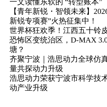
一文读懂东软的 “转型账本”
【青年新锐・智领未来】202
新锐专项赛”火热征集中！
世界杯狂欢季！江西五十铃皮卡
恐怖区变统治区，D-MAX 3
塘？
齐聚宁波｜浩思动力全球仿
量共探动力升级
浩思动力荣获宁波市科学技
动产业升级