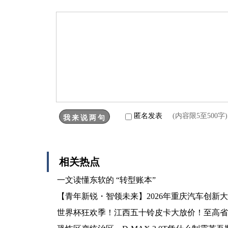
匿名发表
(内容限5至500
相关热点
一文读懂东软的 “转型账本”
【青年新锐・智领未来】2026年重庆汽车创新
世界杯狂欢季！江西五十铃皮卡大放价！至高省18