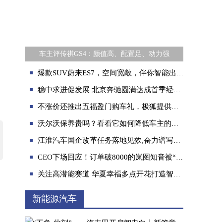
车主评传祺GS4：颜值高、配置足、动力强
爆款SUV蔚来ES7，空间宽敞，伴你智能出行
稳中求进促发展 北京奔驰圆满达成首季经营目标
不涨价还推出五福盈门购车礼，极狐提供国补退坡解题新思路
沃尔沃保养贵吗？看看它如何降低车主的售后成本
江淮汽车国企改革任务落地见效,奋力谱写时代新篇
CEO下场回应！订单破8000的岚图知音被“盯上”
关注高潜能赛道 华夏幸福多点开花打造智能网联汽车产业集群
新能源汽车