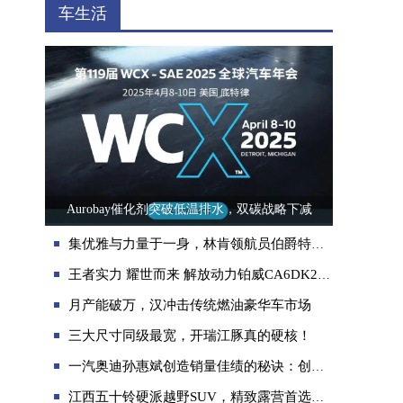
车生活
Aurobay催化剂突破低温排水，双碳战略下减
集优雅与力量于一身，林肯领航员伯爵特别版引领豪华新风尚
王者实力 耀世而来 解放动力铂威CA6DK2于内燃机展震撼发布
月产能破万，汉冲击传统燃油豪华车市场
三大尺寸同级最宽，开瑞江豚真的硬核！
一汽奥迪孙惠斌创造销量佳绩的秘诀：创新才是更进一步的钥匙
江西五十铃硬派越野SUV，精致露营首选搭档！