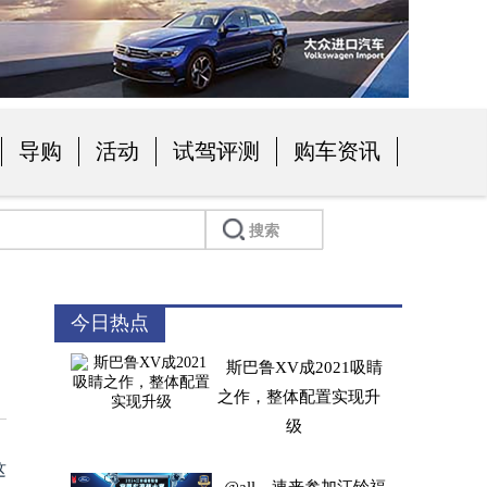
导购
活动
试驾评测
购车资讯
今日热点
斯巴鲁XV成2021吸睛
之作，整体配置实现升
级
这