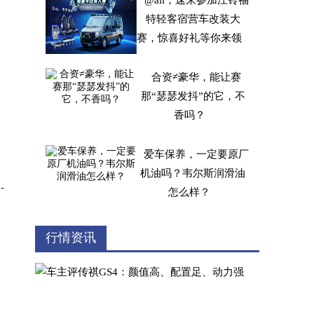
@all，速来参加江铃福
特轻客宿营车改装大
赛，惊喜好礼等你来领
合资≠豪华，能让赛
那“瑟瑟发抖”的它，不
香吗？
爱车保养，一定要原厂
机油吗？韦尔斯润滑油
-
怎么样？
试驾江西五十铃汽油版
行情资讯
铃拓 行走在城市里的硬
汉