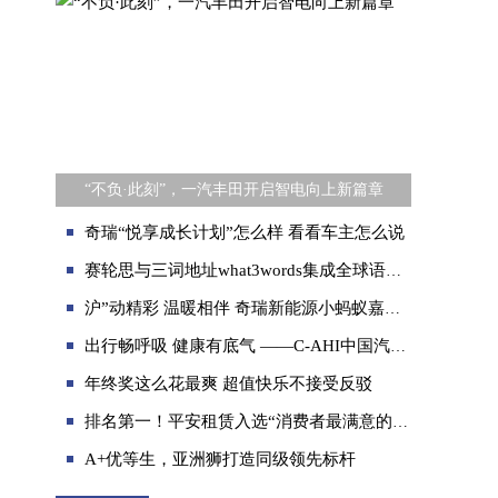
“不负·此刻”，一汽丰田开启智电向上新篇章
奇瑞“悦享成长计划”怎么样 看看车主怎么说
赛轮思与三词地址what3words集成全球语音导航解决方案
沪”动精彩 温暖相伴 奇瑞新能源小蚂蚁嘉年华上海站欢乐无限
出行畅呼吸 健康有底气 ——C-AHI中国汽车健康指数车展天津、广州同步开启
年终奖这么花最爽 超值快乐不接受反驳
排名第一！平安租赁入选“消费者最满意的汽车融资租赁公司”榜单
A+优等生，亚洲狮打造同级领先标杆