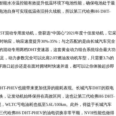
智能水冷温控能有效提升低温环境下电池性能，确保电池处于最
池自身可实现低温依旧持久续航，所以第三代哈弗H6 DHT-
1.5T混动专用发动机，曾获选“中国心”2021年度十佳发动机，它
响应，响应速度提升30%-35%；与之匹配的是由长城汽车完全
项的混动专用两档DHT变速器，这套黄金动力组合系统综合最大功
充足，动力参数完全可以比肩2.0T燃油发动机车型，只需要3.7s的
在十字路口起步还是在面对拥堵时快速并道，都可以让你体验起步即
HT-PHEV也能带来更加优异的能耗表现。长城汽车DHT的双电
，让发动机始终保持在高效区间，这也让第三代哈弗H6 DHT-
，WLTC亏电油耗也低至5.6L/100km。此外，得益于长城汽车
三代哈弗H6 DHT-PHEV的油电切换非常平顺，NVH性能也做得