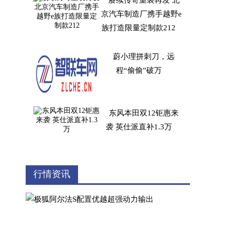
赓续传奇重装再发 北
京汽车制造厂携手越野e
族打造限量定制款212
蔚小理拼刺刀，远
程“偷偷”破万
东风本田双12钜惠来
袭 英仕派直补1.3万
前卫造型大空间，第五
行情资讯
代途胜L有颜有料