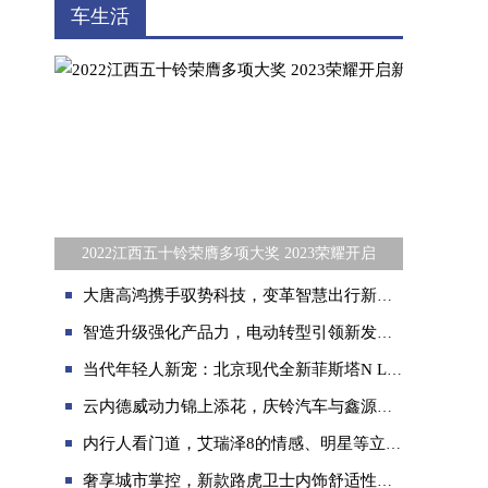
车生活
2022江西五十铃荣膺多项大奖 2023荣耀开启
大唐高鸿携手驭势科技，变革智慧出行新方式
智造升级强化产品力，电动转型引领新发展 ——福建奔驰新能源商务车平台项目正式开工建设
当代年轻人新宠：北京现代全新菲斯塔N Line
云内德威动力锦上添花，庆铃汽车与鑫源集团携手迈向新征程
内行人看门道，艾瑞泽8的情感、明星等立体化营销值得推敲
奢享城市掌控，新款路虎卫士内饰舒适性引领潮流