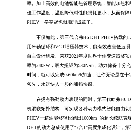
率。加上高效的电池智能热管理系统，智能加热和
佳工作温度，温度降低时性能损耗更小，从而保障电
PHEV一举夺冠也就顺理成章了。
不仅如此，第三代哈弗H6 DHT-PHEV搭载的
用米勒循环和VGT增压器技术，能有效改善低速瞬时
自主设计研发、荣获2021年度世界十佳变速器奖
率为240kW，最大扭矩为530N·m，动力储备十分
时间，就可以完成0-60km/h加速，让你无论是
领先，永远快人一步的酣畅快感。
在拥有强劲动力表现的同时，第三代哈弗H6 D
机混联拓扑结构，可实现各种动力模式智能自由切换
PHEV一箱油能够轻松跑出1000km+的超长续航表现
DHT的动力总成使用了“7合1”高度集成化设计，第