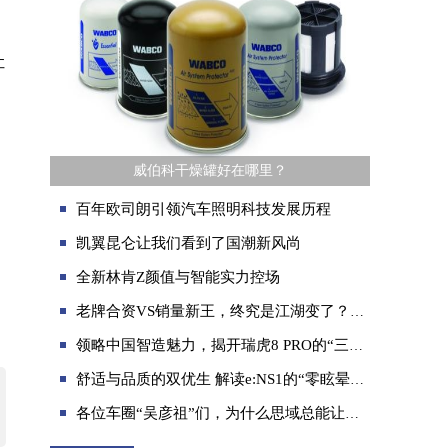
让
威伯科干燥罐好在哪里？
百年欧司朗引领汽车照明科技发展历程
凯翼昆仑让我们看到了国潮新风尚
全新林肯Z颜值与智能实力控场
老牌合资VS销量新王，终究是江湖变了？入了领克06秒变墙头……
领略中国智造魅力，揭开瑞虎8 PRO的“三体”科技密码
舒适与品质的双优生 解读e:NS1的“零眩晕”密码
各位车圈“吴彦祖”们，为什么思域总能让你我为之上瘾？