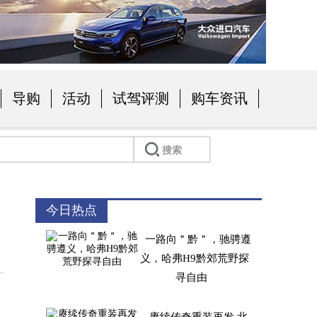
导购
活动
试驾评测
购车资讯
今日热点
一路向＂黔＂，驰骋遵
义，哈弗H9黔郊荒野探
寻自由