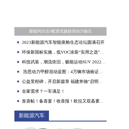
极狐阿尔法S配置优越超强动力输出
采
2023新能源汽车智能座舱生态论坛圆满召开
环保新国标实施，低VOC涂装“实用之选”——金力泰推出自主品牌高固体份全系列产品
科技武装，潮流依旧，极能运动SUV 2022款领克05正式开售
浩思动力甲醇混动蓝图：4万辆市场验证，乘商并举拓能源多样化
公益里程碑，开启新篇章 福建奔驰“启明星计划”五周年之际走进长汀
全家需求？一车满足！
发喜帖！备喜宴！收喜报！欧拉又双叒要在广州车展搞事情
新能源汽车