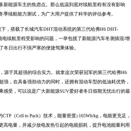
多新能源车主的焦虑点。那么低温到底对续航里程有没有影响
冬季续航能力测试，为广大用户提供了科学的评估参考。
境下，搭载了长城汽车DHT混动系统的第三代哈弗H6 DHT-
导致纯电续航里程受影响的问题，一举包揽了新能源汽车冬测插混/增
到了冬日出行不惧严寒的便捷驾乘体验。
出，源于其超强的综合实力。就拿这次荣获冠军的第三代哈弗H6
能力超强，在具备强劲动力的同时，还拥有混动车型的低油耗优势，
乘感受，可以说是广大新能源SUV爱好者冬日假期无忧出行的最
（Cell to Pack）技术，能量密度≥165Wh/kg，电能更充足，
更高电量，并减少放电发热引起的电能损耗，提升电池能量利用