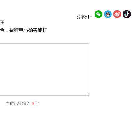
分享到：
王
合，福特电马确实能打
字) 当前已经输入
0
字