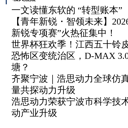
一文读懂东软的 “转型账本”
【青年新锐・智领未来】202
新锐专项赛”火热征集中！
世界杯狂欢季！江西五十铃皮卡
恐怖区变统治区，D-MAX 3
塘？
齐聚宁波｜浩思动力全球仿
量共探动力升级
浩思动力荣获宁波市科学技
动产业升级