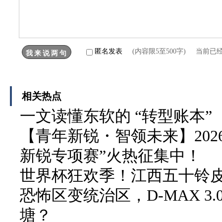
匿名发表
(内容限5至500字) 当前已
相关热点
一文读懂东软的 “转型账本”
【青年新锐・智领未来】202
新锐专项赛”火热征集中！
世界杯狂欢季！江西五十铃皮卡
恐怖区变统治区，D-MAX 3
塘？