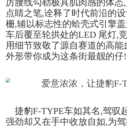
厉腰线勾勒极具肌肉感的体态,
点睛之笔,诠释了时代前沿的
栅,辅以标志性的蛤壳式引擎盖
车后覆至轮拱处的LED 尾灯,竞
用细节致敬了源自赛道的高能
外形带你成为这条街最靓的仔!
捷豹F-TYPE车如其名,驾
强劲却又在手中收放自如,为