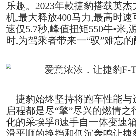
乐趣。2023年款捷豹搭载英杰力2
机,最大释放400马力,最高时速
速仅5.7秒,峰值扭矩550牛•
时,为驾乘者带来一“驭”难忘
捷豹始终坚持将跑车性能与
启程都是尽“擎”尽兴的燃情之行
化的采埃孚8速手自一体变速箱
滑平顺的换挡和低沉轰鸣让捷豹