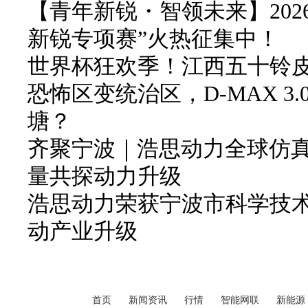
【青年新锐・智领未来】202
新锐专项赛”火热征集中！
世界杯狂欢季！江西五十铃皮卡
恐怖区变统治区，D-MAX 3
塘？
齐聚宁波｜浩思动力全球仿
量共探动力升级
浩思动力荣获宁波市科学技
动产业升级
首页
新闻资讯
行情
智能网联
新能源