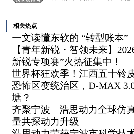
相关热点
一文读懂东软的 “转型账本”
【青年新锐・智领未来】202
新锐专项赛”火热征集中！
世界杯狂欢季！江西五十铃皮卡
恐怖区变统治区，D-MAX 3
塘？
齐聚宁波｜浩思动力全球仿
量共探动力升级
浩思动力荣获宁波市科学技