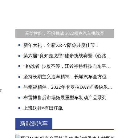
高阶性能，不惧挑战 2022领克汽车挑战赛
新年大礼，全新XR-V陪你共度佳节！
第六届“良知走戈壁”徒步挑战赛暨《心路》纪录片拍摄启动
“挑战者”步履不停，江铃福特科技向东平营销战绩再添一笔
坚持长期主义造车精神，长城汽车全方位构建电气化时代综合竞争力
与幸福相伴，2022年卡罗拉DAY即将快乐出发
更
布雷博售后市场拓展重型车制动产品系列
上班送娃≠有田狂飙
，
新能源汽车