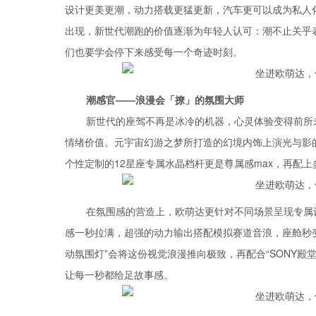
设计更美更潮，动力搭载更猛更新，汽车更可以成为私人
出现，新世代潮跑的价值逐渐为年轻人认可：潮不止关乎
们也要学会停下来感受每一个奇迹时刻。
潮感官——浪漫会「撩」的氛围大师
新世代的座驾不再是冰冷的机器，心灵体验变得前所
情绪价值。元宇宙幻游之梦所打造的幻境内饰上演光与影
个性定制的12星座专属水晶档杆更是尊属感max，再配
在氛围感的营造上，欧萌达更针对不同场景呈现专属设计
感一秒拉满，超强的动力输出搭配模拟赛道音浪，座舱秒变
动氛围灯”会将这份视觉浪漫推向极致，再配合“SONY
让每一秒都给足故事感。