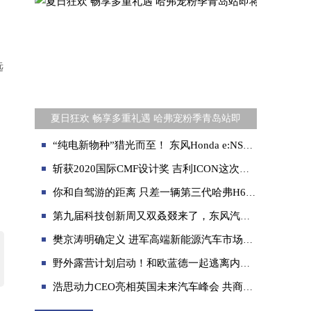
远
夏日狂欢 畅享多重礼遇 哈弗宠粉季青岛站即
“纯电新物种”猎光而至！ 东风Honda e:NS2广州车展首发亮相
斩获2020国际CMF设计奖 吉利ICON这次给中国设计正名了
你和自驾游的距离 只差一辆第三代哈弗H6 2.0T智能四驱版
第九届科技创新周又双叒叕来了，东风汽车将带来哪些“跃迁”惊喜？
樊京涛明确定义 进军高端新能源汽车市场的极狐汽车
野外露营计划启动！和欧蓝德一起逃离内卷，即刻治愈
浩思动力CEO亮相英国未来汽车峰会 共商汽车产业净零发展新路