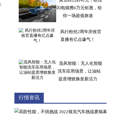
莫负秋日好时光！欧拉
的
闪电猫携6万元钜惠，给
你一场超值旅途
风行粉丝2周年庆收官
直播有亿点壕气！
迅风智能：无人化智能
洗车应用场景，让油站
提质增效焕发新活力
律
车车佳与莘铭驾校达成
行情资讯
，
合作，推动用户学车、
用车的完整生态融合