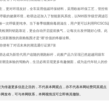
主，更对环境友好，全车采用低碳环保材料，采用欧标环保工艺，管控有
由呼吸的健康环境，欧萌达还加入了智能新风系统，以N95医学级空调滤芯
每一次呼吸更纯净。当下春季细菌病毒易滋生，用户更可以利用RICSCS
统检测到钥匙靠近，更会自动开启提前换气，让每次出发伴随好心情。此
清新雅致的座舱氛围才是“潮”价值的终极诠释。
萌达成为新世代用户追随的潮跑标杆，此般产品力呈现已然超越同级车
新潮流体验的驾舱内，生活必将呈现更多有趣侧面，成为这代年轻人的价
仅为传递更多信息之目的，不代表本网观点，亦不代表本网站赞同其观点
本网发布，可与本网联系，本网视情况可立即将其撤除。