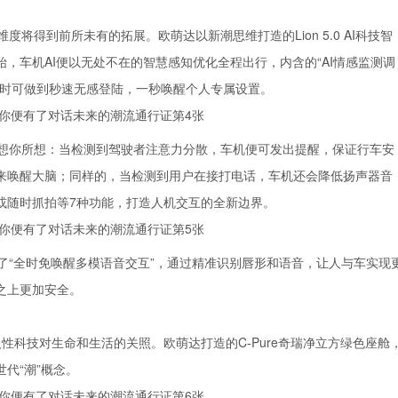
将得到前所未有的拓展。欧萌达以新潮思维打造的Lion 5.0 AI科技智
，车机AI便以无处不在的智慧感知优化全程出行，内含的“AI情感监测调
车时可做到秒速无感登陆，一秒唤醒个人专属设置。
想你所想：当检测到驾驶者注意力分散，车机便可发出提醒，保证行车安
来唤醒大脑；同样的，当检测到用户在接打电话，车机还会降低扬声器音
或随时抓拍等7种功能，打造人机交互的全新边界。
了“全时免唤醒多模语音交互”，通过精准识别唇形和语音，让人与车实现
之上更加安全。
人性科技对生命和生活的关照。欧萌达打造的C-Pure奇瑞净立方绿色座舱
代“潮”概念。