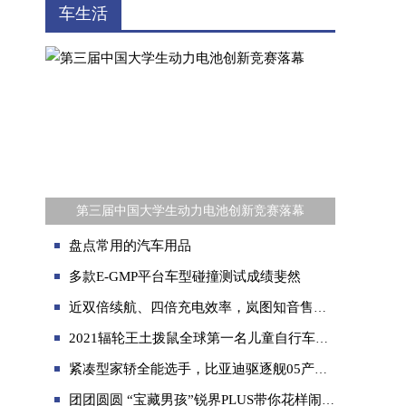
车生活
第三届中国大学生动力电池创新竞赛落幕
盘点常用的汽车用品
多款E-GMP平台车型碰撞测试成绩斐然
近双倍续航、四倍充电效率，岚图知音售价17.99万元起，全面碾压Model Y
2021辐轮王土拨鼠全球第一名儿童自行车哪个牌子好耐用质量好
紧凑型家轿全能选手，比亚迪驱逐舰05产品力分析
团团圆圆 “宝藏男孩”锐界PLUS带你花样闹元宵