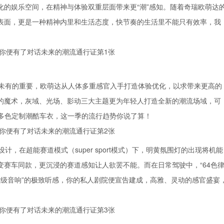
化的娱乐空间，在精神与体验双重层面带来更“潮”感知。随着奇瑞欧萌达
表面，更是一种精神内里和生活态度，快节奏的生活里不能只有效率，我
未有的重要，欧萌达从人体多重感官入手打造体验优化，以求带来更高的
的魔术，灰域、光场、影动三大主题更为年轻人打造全新的潮流场域，可
上多色定制潮酷车衣，这一季的流行趋势你说了算！
，在超能赛道模式（super sport模式）下，明黄氛围灯的出现将机能
赛车同款，更沉浸的赛道感知让人欲罢不能。而在日常驾驶中，“64色
殿堂级音响”的极致听感，你的私人剧院便宣告建成，高雅、灵动的感官盛宴