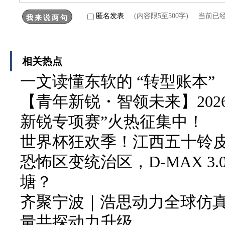
匿名发表
(内容限5至500字) 当前已
相关热点
一文读懂东软的 “转型账本”
【青年新锐・智领未来】202
新锐专项赛”火热征集中！
世界杯狂欢季！江西五十铃皮卡
恐怖区变统治区，D-MAX 3
塘？
齐聚宁波｜浩思动力全球仿
量共探动力升级