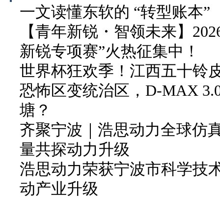
一文读懂东软的 “转型账本”
【青年新锐・智领未来】202
新锐专项赛”火热征集中！
世界杯狂欢季！江西五十铃皮卡
恐怖区变统治区，D-MAX 3
塘？
齐聚宁波｜浩思动力全球仿
量共探动力升级
浩思动力荣获宁波市科学技
动产业升级