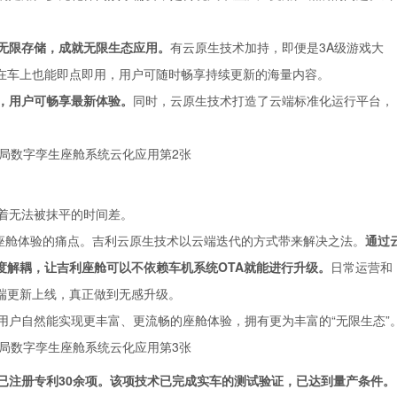
无限存储，成就无限生态应用。
有云原生技术加持，即便是3A级游戏大
在车上也能即点即用，用户可随时畅享持续更新的海量内容。
新，用户可畅享最新体验。
同时，云原生技术打造了云端标准化运行平台，
着无法被抹平的时间差。
户座舱体验的痛点。吉利云原生技术以云端迭代的方式带来解决之法。
通过
度解耦，让吉利座舱可以不依赖车机系统OTA就能进行升级。
日常运营和
端更新上线，真正做到无感升级。
用户自然能实现更丰富、更流畅的座舱体验，拥有更为丰富的“无限生态”
已注册专利30余项。该项技术已完成实车的测试验证，已达到量产条件。