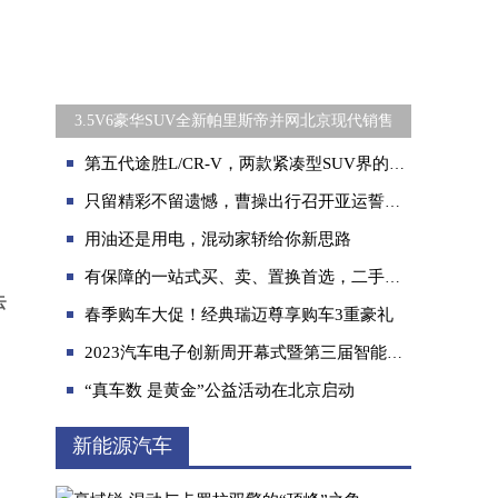
3.5V6豪华SUV全新帕里斯帝并网北京现代销售
第五代途胜L/CR-V，两款紧凑型SUV界的“初代偶像”现在谁更当红？
只留精彩不留遗憾，曹操出行召开亚运誓师动员大会
用油还是用电，混动家轿给你新思路
有保障的一站式买、卖、置换首选，二手车就选梅赛德斯-奔驰认证
云
春季购车大促！经典瑞迈尊享购车3重豪礼
2023汽车电子创新周开幕式暨第三届智能网联汽车技术大会成功召开
“真车数 是黄金”公益活动在北京启动
。
新能源汽车