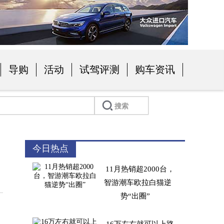
导购
活动
试驾评测
购车资讯
今日热点
11月热销超2000台，
智游潮车欧拉白猫逆
势“出圈”