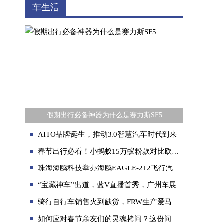
车生活
假期出行必备神器为什么是赛力斯SF5
AITO品牌诞生，推动3.0智慧汽车时代到来
春节出行必看！小蚂蚁15万蚁粉款对比欧拉黑猫更安心
珠海海鸥科技举办海鸥EAGLE-212飞行汽车“核芯智造”新品发布会
“宝藏神车”出道，蓝V直播首秀，广州车展这个品牌成吸睛王！
骑行自行车销售火到缺货，FRW生产爱马仕16万元自行车售罄！
如何应对春节亲友们的灵魂拷问？这份问答攻略请收好