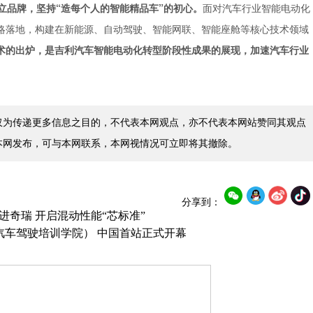
立品牌，坚持“造每个人的智能精品车”的初心。
面对汽车行业智能电动化
”战略落地，构建在新能源、自动驾驶、智能网联、智能座舱等核心技术领域
术的出炉，是吉利汽车智能电动化转型阶段性成果的展现，加速汽车行业
仅为传递更多信息之目的，不代表本网观点，亦不代表本网站赞同其观点
本网发布，可与本网联系，本网视情况可立即将其撤除。
分享到：
进奇瑞 开启混动性能“芯标准”
ence（现代汽车驾驶培训学院） 中国首站正式开幕