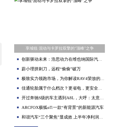
享域锐·混动与卡罗拉双擎的“顶峰”之争
创新驱动未来：浩思动力在维也纳国际汽车论坛发布下一代混动技术
蔚小理拼刺刀，远程“偷偷”破万
极致实力领跑市场，为你解读RAV4荣放的绝对赢面
佳通轮胎属于什么档次？更省电，更安全，更舒适！
开过奔驰S级的车主遇到A8L，大呼：太意外了！
ARCFOX极狐αT:一款“有背景”的新能源汽车
和谐汽车“三个聚焦”显成效 上半年净利润4.01亿