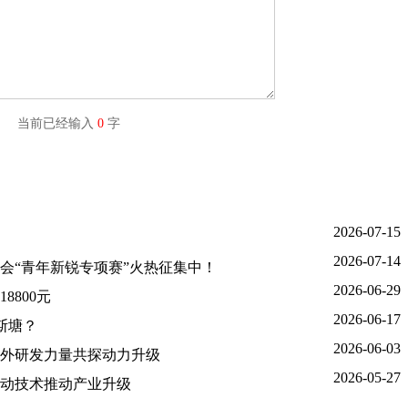
字) 当前已经输入
0
字
2026-07-15
2026-07-14
大会“青年新锐专项赛”火热征集中！
2026-06-29
800元
2026-06-17
吾斯塘？
2026-06-03
外研发力量共探动力升级
2026-05-27
动技术推动产业升级