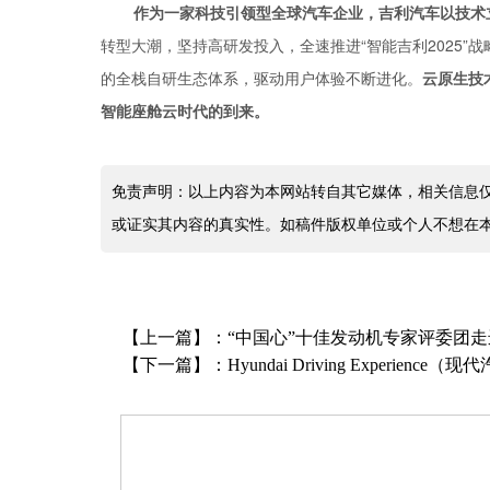
作为一家科技引领型全球汽车企业，吉利汽车以技术
转型大潮，坚持高研发投入，全速推进“智能吉利2025
的全栈自研生态体系，驱动用户体验不断进化。
云原生技
智能座舱云时代的到来。
免责声明：以上内容为本网站转自其它媒体，相关信息
或证实其内容的真实性。如稿件版权单位或个人不想在
【上一篇】：
“中国心”十佳发动机专家评委团走
【下一篇】：
Hyundai Driving Experi