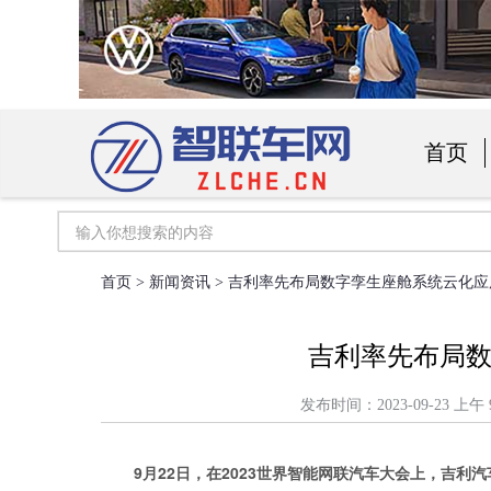
首页
汽车用
首页
>
新闻资讯
> 吉利率先布局数字孪生座舱系统云化应
吉利率先布局
发布时间：2023-09-23
9月22日，在2023世界智能网联汽车大会上，吉