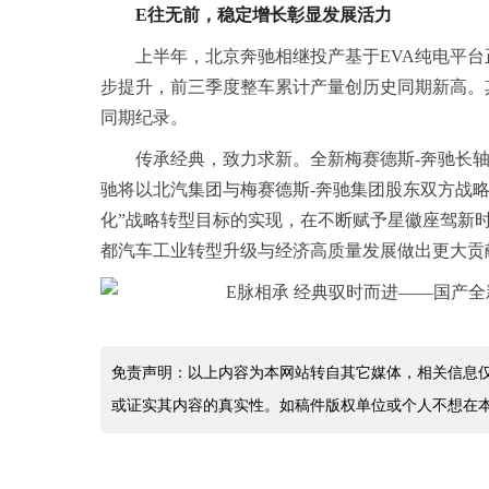
E
往无前，稳定增长彰
显发展
活力
上半年，北京奔驰相继投产基于EVA纯电平台
步提升，前三季度整车累计产量创历史同期新高。
同期纪录。
传承经典，致力求新。全新梅赛德斯-奔驰长
驰将以北汽集团与梅赛德斯-奔驰集团股东双方战
化”战略转型目标的实现，在不断赋予星徽座驾新
都汽车工业转型升级与经济高质量发展做出更大贡
免责声明：以上内容为本网站转自其它媒体，相关信息
或证实其内容的真实性。如稿件版权单位或个人不想在