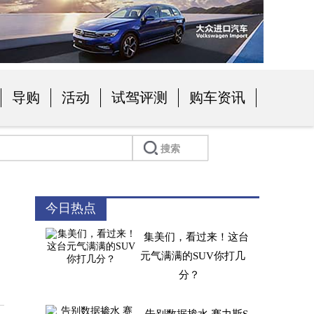
导购
活动
试驾评测
购车资讯
今日热点
集美们，看过来！这台
元气满满的SUV你打几
分？