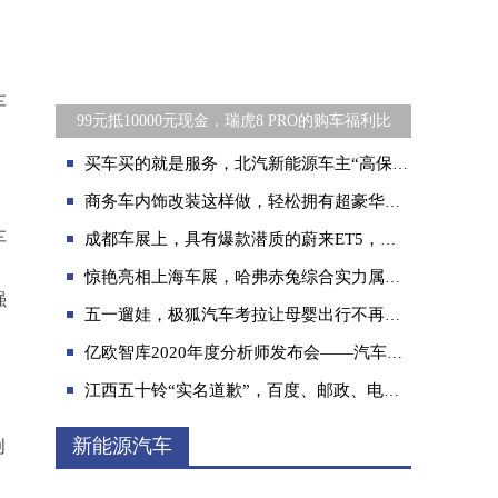
车
99元抵10000元现金，瑞虎8 PRO的购车福利比
买车买的就是服务，北汽新能源车主“高保值换购”极狐汽车
商务车内饰改装这样做，轻松拥有超豪华汽车内饰品质
车
成都车展上，具有爆款潜质的蔚来ET5，续航有新突破
惊艳亮相上海车展，哈弗赤兔综合实力属同级顶流
强
五一遛娃，极狐汽车考拉让母婴出行不再烦恼
亿欧智库2020年度分析师发布会——汽车出行产业的百舸争流新十年
江西五十铃“实名道歉”，百度、邮政、电信等纷纷应援？感觉大事不妙
新能源汽车
创