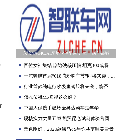
东软NAGIC.AI座舱软件平台 让每一辆车都能
，
装
百位女神集结 剧透硬核压轴 坦克300或将在广州车展开启预售
一汽奔腾首届“618腾粉购车节”即将来袭，16重“壕”礼直接送
行业首款纯电行政级座驾即将来袭，能否成为市场搅局者？
怎么传祺M6卖得这么好？
京
中国人保携手温岭金奥达购车嘉年华
硬核实力丈量五城 凯翼昆仑试驾体验营圆满收官
景色刚好，2020款海马8S与你共享唯美雪景