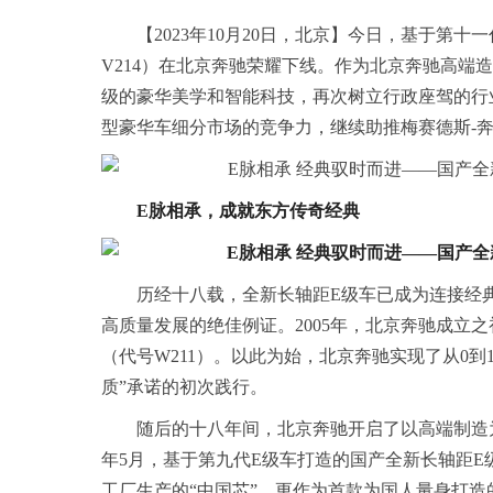
【2023年10月20日，北京】今日，基于第
V214）在北京奔驰荣耀下线。作为北京奔驰高端
级的豪华美学和智能科技，再次树立行政座驾的行
型豪华车细分市场的竞争力，继续助推梅赛德斯-
E
脉相承，
成就
东方传奇经典
历经十八载，全新长轴距E级车已成为连接经
高质量发展的绝佳例证。2005年，北京奔驰成立
（代号W211）。以此为始，北京奔驰实现了从0到
质”承诺的初次践行。
随后的十八年间，北京奔驰开启了以高端制造为
年5月，基于第九代E级车打造的国产全新长轴距E
工厂生产的“中国芯”，更作为首款为国人量身打造