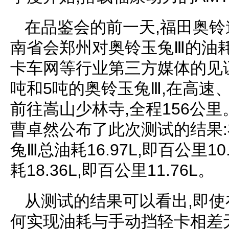
在品鉴会的前一天,福田奥铃
南省会郑州对奥铃玉兔Ⅲ的油
卡车网等行业第三方媒体的见
吨和5吨的奥铃玉兔Ⅲ,在高速
前往嵩山少林寺,全程156公
曹卓然公布了此次测试的结果:
兔Ⅲ总油耗16.97L,即百公里1
耗18.36L,即百公里11.76L。
从测试的结果可以看出,即使
何实现油耗与手动挡轻卡相差