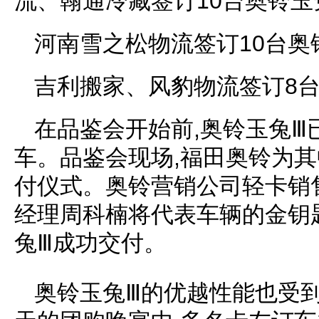
流、翰通冷藏签订10台奥铃玉
河南雪之松物流签订10台奥
吉利搬家、风豹物流签订8
在品鉴会开始前,奥铃玉兔Ⅲ
车。品鉴会现场,福田奥铃为
付仪式。奥铃营销公司轻卡销
经理周科楠将代表车辆的金钥
兔Ⅲ成功交付。
奥铃玉兔Ⅲ的优越性能也受到