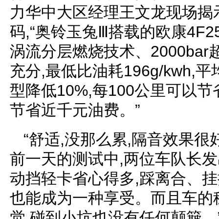
力华中大区经理王文龙现场揭
码,“奥铃玉兔Ⅲ搭载的欧康4F
涡流分层燃烧技术、2000ba
充分,最低比油耗196g/kwh
型降低10%,每100公里可以
节省近千元油费。”
“舒适,没那么累,隔音效果很
前一天的测试中,两位车队长发
动挡轻卡省心得多,踩离合、挂
也能成为一种享受。而且车的
觉,碰到小坑也没有任何颠簸。