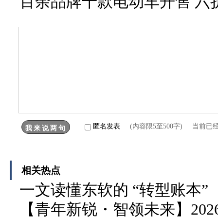
百余品牌千款电动车开售 六
匿名发表
(内容限5至500字) 当前已
相关热点
一文读懂东软的 “转型账本”
【青年新锐・智领未来】202