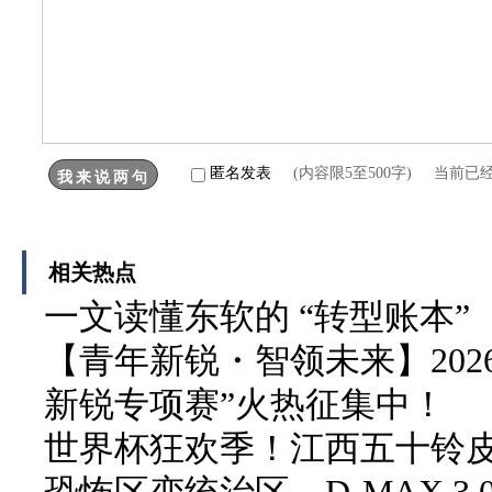
匿名发表
(内容限5至500字) 当前已
相关热点
一文读懂东软的 “转型账本”
【青年新锐・智领未来】202
新锐专项赛”火热征集中！
世界杯狂欢季！江西五十铃皮卡