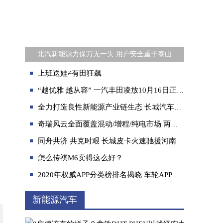
北汽新能源力保万无一失 用户安全重于泰山
上班送娃≠有田狂飙
“越优雅 越从容” 一汽丰田凌放10月16日正式开启预订
全力打造良性新能源产业链生态 长城汽车新能源之志不在当下
奇瑞风云全面覆盖混动/增程/纯电市场 两年内发布11款新能源车型
同舟共济 共克时艰 长城皮卡火速驰援河南
怎么传祺M6卖得这么好？
2020年权威APP分类榜排名揭晓 车轮APP雄踞车后服务类榜首
新能源汽车