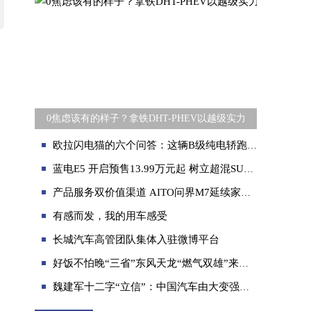
0焦虑该有的样子？拿铁DHT-PHEV以越级实力
欧拉闪电猫的六个问答：这辆B级纯电轿跑，值得买吗？
蓝电E5 开启预售13.99万元起 树立超混SUV价值新标杆
产品服务双价值渠道 AITO问界M7延续家的无限可能
有感而发，我的用车感受
长城汽车高管团队集体入驻微博平台
好饭不怕晚“三省”东风天龙“燃气双雄”来得正当时
魏建军十二字“立信”：中国汽车由大变强的必答题