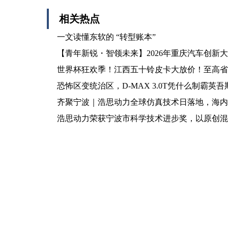
相关热点
一文读懂东软的 “转型账本”
【青年新锐・智领未来】2026年重庆汽车创新
世界杯狂欢季！江西五十铃皮卡大放价！至高省18
恐怖区变统治区，D-MAX 3.0T凭什么制霸英
齐聚宁波｜浩思动力全球仿真技术日落地，海内
浩思动力荣获宁波市科学技术进步奖，以原创混