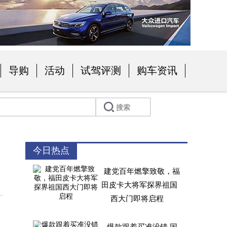
导购
活动
试驾评测
购车资讯
今日热点
建党百年燃擎致敬，福
田皮卡大将军探界祖国
西大门即将启程