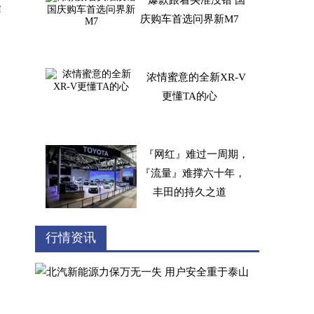
爆款跟着买准没错 国
赛
庆购车首选问界新M7
浓情蜜意的全新XR-V
更懂TA的心
『网红』难过一周期，
『流量』难撑六十年，
丰田的持久之道
锚定高质量发展 长城
行情资讯
汽车2025年营收再创新
高