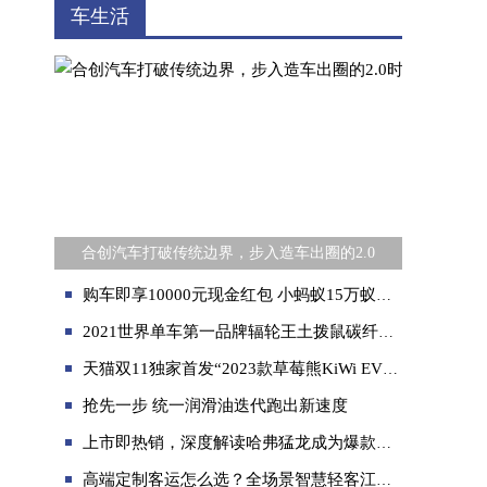
车生活
合创汽车打破传统边界，步入造车出圈的2.0
购车即享10000元现金红包 小蚂蚁15万蚁粉超值钜惠款等你蚁起嗨购
2021世界单车第一品牌辐轮王土拨鼠碳纤维自行车价格357万
天猫双11独家首发“2023款草莓熊KiWi EV”，可一键下单，一键分期
抢先一步 统一润滑油迭代跑出新速度
上市即热销，深度解读哈弗猛龙成为爆款的秘诀
高端定制客运怎么选？全场景智慧轻客江铃福特全顺T8是首选