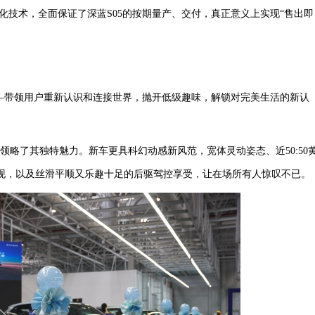
化技术，
全面保证了
深蓝
S05的
按期
量产
、
交付，
真正意义上实现
“售出即
——带领用户重新认识和连接世界，抛开低级趣味，解锁对完美生活的新认
5并领略了其独特魅力。
新车更具科幻动感新风范，宽体灵动姿态、近
50:50
现，以及丝滑平顺又乐趣十足的后驱驾控享受，让在场所有人惊叹不已。