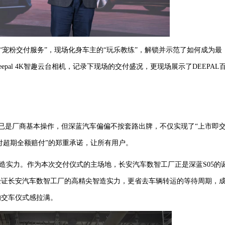
“宠粉交付服务”，现场化身车主的“玩乐教练”，解锁并示范了如何成为最
eepal 4K智趣云台
相机，
记录
下现场
的交付盛况
，更现场展示了
DEEPAL
”已是厂商基本操作，但深蓝汽车偏偏不按套路出牌，不仅实现了“上市即
付超期全额赔付”的郑重承诺，让所有用户。
造实力。
作为本次交付仪式的主场地，长安汽车数智工厂正是深蓝
S05的
验证长安汽车数智工厂的高精尖智造实力，更省去车辆转运的等待周期，
的交车仪式感拉满。