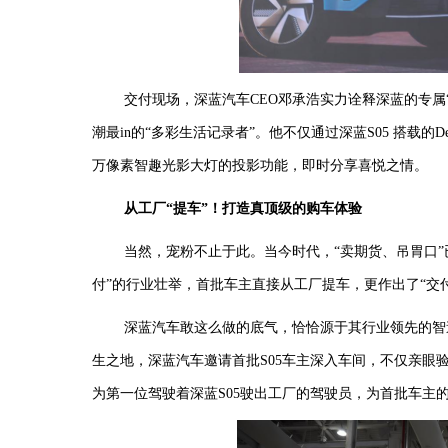
交付现场，深蓝汽车
CEO邓承浩实力诠释深蓝的专属
潮最
in
的
“多彩生活记录者”。他不仅通过
深蓝
S05
搭载的
D
万像素智趣光影大灯的投影功能，即时分享喜悦之情。
从工厂
“提车”
！
打造真顶级的购车体验
当然，宠粉不止于此。
当今时代，
“卖期货、吊胃口
付”的行业壮举，首批车主直接从工厂提车，更作出了“交
深蓝汽车敢这么做的底气，恰恰源于其行业领先的智
生之地，深蓝汽车邀请首批S05车主深入车间，不仅亲眼
为第一位驾驶着深蓝S05驶出工厂的驾驶员，为首批车主