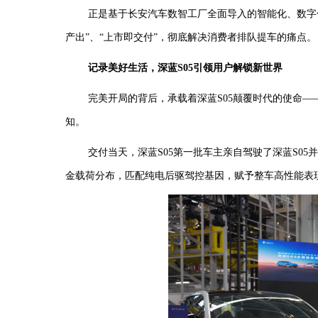
正是基于
长安汽车数智工厂
全面导入的智能化、数字
产出”
、
“上市即交付”
，
彻底解决消费者排队提车的痛点。
记录美好生活，深蓝
S05引领用户解锁新世界
完美开局的背后，承载着深蓝
S05颠覆时代的使命
知。
交付当天，
深蓝
S05第一批车主
亲自驾驶了深蓝
S0
金载荷分布，匹配纯电后驱驾控基因，赋予整车高性能表