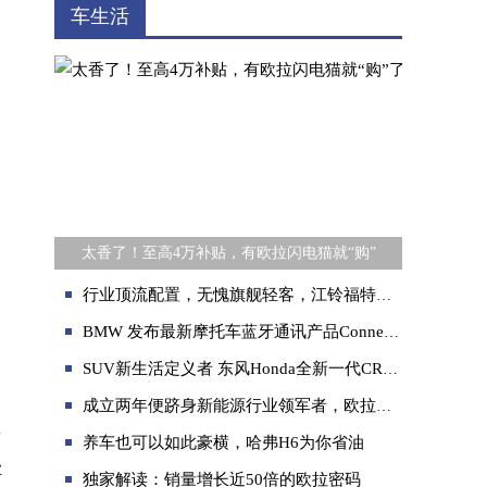
车生活
太香了！至高4万补贴，有欧拉闪电猫就“购”
行业顶流配置，无愧旗舰轻客，江铃福特新款轻客曝光
BMW 发布最新摩托车蓝牙通讯产品Connected Ride Com U1, SENA技术支持
SUV新生活定义者 东风Honda全新一代CR-V上市
成立两年便跻身新能源行业领军者，欧拉到底做对了什么？
安
养车也可以如此豪横，哈弗H6为你省油
业
独家解读：销量增长近50倍的欧拉密码