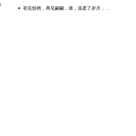
按
初见惊艳，再见翩翩，谁，温柔了岁月，谁，惊艳了时光？