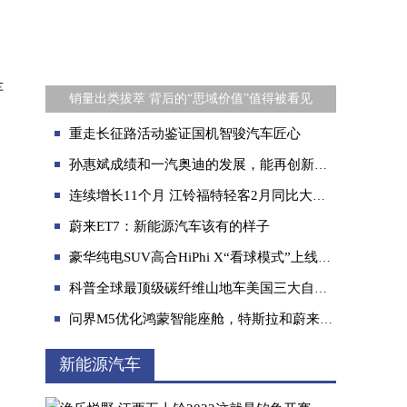
车
销量出类拔萃 背后的“思域价值”值得被看见
重走长征路活动鉴证国机智骏汽车匠心
孙惠斌成绩和一汽奥迪的发展，能再创新高吗？
连续增长11个月 江铃福特轻客2月同比大增118.81%
蔚来ET7：新能源汽车该有的样子
豪华纯电SUV高合HiPhi X“看球模式”上线，与用户共创说到做到
科普全球最顶级碳纤维山地车美国三大自行车品牌排行榜
问界M5优化鸿蒙智能座舱，特斯拉和蔚来集中升级车机系统
新能源汽车