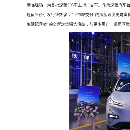
亲临现场，为首批深蓝S05车主1对1交车。作为
深蓝汽车
超值
售价
引发行业热议，
“上市即交付”的深蓝速度
更是赢
生活记录者
”
的
全新定位强势启航，与更多用户一道勇享世