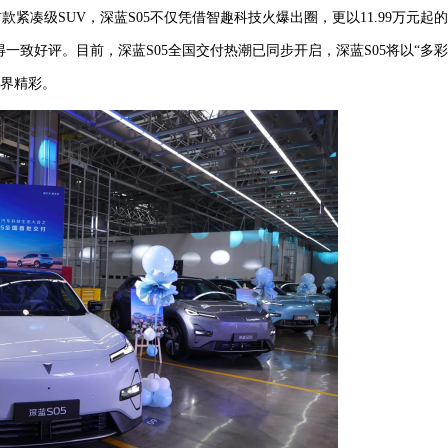
首款紧凑级
SUV
，
深蓝
S05不仅凭借智趣科技火爆出圈，更以
11
.
99
万元起
的
得一致好评。目前，深蓝
S05全国交付热潮已同步开启，深蓝S05将以
“多彩
界精彩。