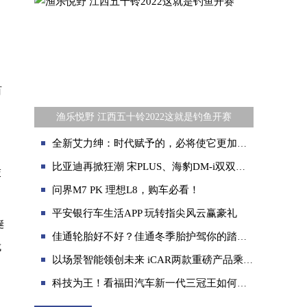
百
渔乐悦野 江西五十铃2022这就是钓鱼开赛
全新艾力绅：时代赋予的，必将使它更加强大
比亚迪再掀狂潮 宋PLUS、海豹DM-i双双推出荣耀版
交
问界M7 PK 理想L8，购车必看！
平安银行车生活APP 玩转指尖风云赢豪礼
诞
佳通轮胎好不好？佳通冬季胎护驾你的踏雪之旅！
成
以场景智能领创未来 iCAR两款重磅产品乘新时代浪潮而来！
科技为王！看福田汽车新一代三冠王如何续写荣光