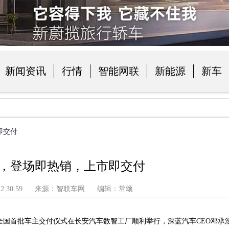
新闻资讯
行情
智能网联
新能源
新车
品
即交付
好，登场即热销，上市即交付
下午 12:30:59 来源：智联车网 编辑：常颂
全国首批车主交付仪式在长安汽车数智工厂顺利举行，深蓝汽车
CEO邓承