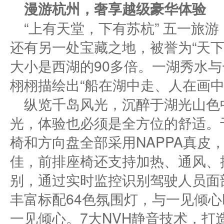
漫游杭州，
奢享
越级豪华体验
“上有天堂，下有苏杭” 五一旅
还有另一处宝藏之地，被誉为“天下
大小是西湖的90多倍。一湖秀水与
栩栩描绘出“船在湖中走、人在画中
纵览千岛风光，沉醉于湖光山色
光，体验也必须是全方位的舒适。于
椅和方向盘全部采用NAPPA真皮
佳，前排座椅还支持加热、通风、
别，通过实时监控识别驾驶人员面
丰富标配64色氛围灯，与一见倾心
一见倾心。7大NVH静音技术，打造