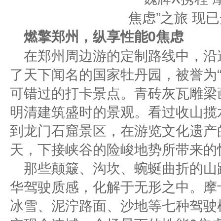
燃擎
郑州
，纵享性能0焦虑
在郑州周边游的定制路线中，沿
了天下闻名的国家牡丹园，被誉为“
可错过的打卡景点。青砖灰瓦雕梁
明清建筑盛时的景观。看过收山揽
到龙门石窟景区，在游览文化遗产
天，下接峡谷的险峻地势所带来的
那些颠簸、沟坎、蜿蜒曲折的山
华驾驶质感，化解于无形之中。摩卡
冰雪、泥泞路面、沙地等七种驾驶