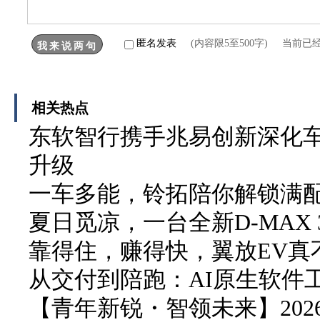
匿名发表
(内容限5至500字) 当前已
相关热点
东软智行携手兆易创新深化车
升级
一车多能，铃拓陪你解锁满
夏日觅凉，一台全新D-MAX 3
靠得住，赚得快，翼放EV真
从交付到陪跑：AI原生软件
【青年新锐・智领未来】20