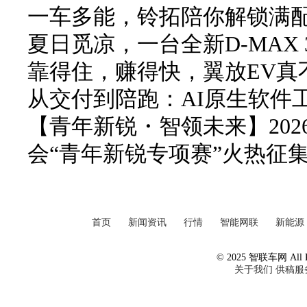
一车多能，铃拓陪你解锁满
夏日觅凉，一台全新D-MAX 3
靠得住，赚得快，翼放EV真
从交付到陪跑：AI原生软件
【青年新锐・智领未来】20
会“青年新锐专项赛”火热征
首页
新闻资讯
行情
智能网联
新能源
© 2025 智联车网 All Ri
关于我们
供稿服