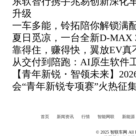
东软智行携手兆易创新深化车
升级
一车多能，铃拓陪你解锁满
夏日觅凉，一台全新D-MAX 3
靠得住，赚得快，翼放EV真
从交付到陪跑：AI原生软件
【青年新锐・智领未来】20
会“青年新锐专项赛”火热征
首页
新闻资讯
行情
智能网联
新能源
© 2025 智联车网 All Ri