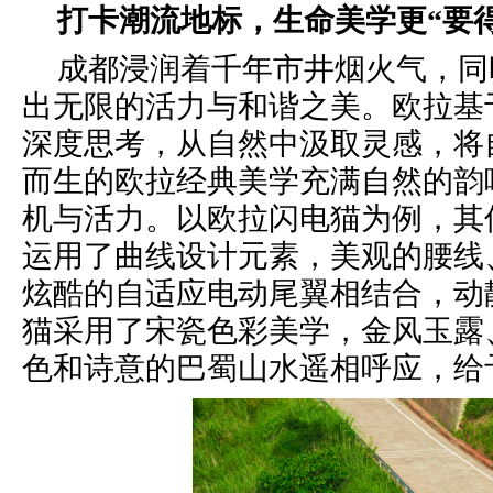
打卡潮流地标，生命美学更“要得
成都浸润着千年市井烟火气，同
出无限的活力与和谐之美。欧拉基
深度思考，从自然中汲取灵感，将
而生的欧拉经典美学充满自然的韵
机与活力。
以欧拉闪电猫为例，其
运用了曲线设计元素，美观的腰线
炫酷的自适应电动尾翼相结合，动
猫
采用了宋瓷色彩美学，
金风玉露
色
和诗意的巴蜀山水遥相呼应，给