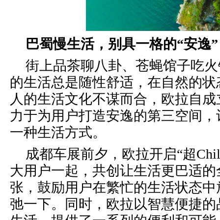
巴蜀慢生活，别具一格的“安逸”
街上品茶聊八卦、苍蝇馆子吃火
的生活总是随性
舒适，
在自然的状
人的生活文化不谋而合，欧拉
自成
力于为用户打造安逸的第三空间，
一种生活方式。
成都车展前夕，欧拉
开启
“
超
C
h
大用户一起，共创让生活更巴适的全
张
，鼓励用户
在繁忙的生活状态中
弛
一下。同时，欧拉
以智慧便捷的