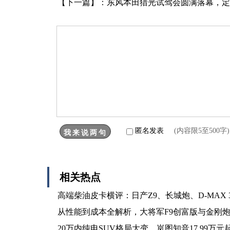
【下一篇】：
东风本田猎光试驾会圆满落幕，定
匿名发表
(内容限5至500
相关热点
高端柴油皮卡横评：日产Z9、长城炮、D-MAX 3
从性能到成本全解析，大将军F9创富版与金刚
20万内纯电SUV格局大变，岚图知音17.99万元