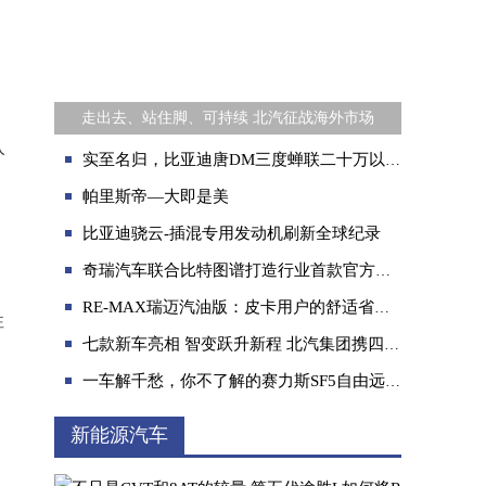
走出去、站住脚、可持续 北汽征战海外市场
入
实至名归，比亚迪唐DM三度蝉联二十万以上新能源SUV Top3
帕里斯帝—大即是美
比亚迪骁云-插混专用发动机刷新全球纪录
奇瑞汽车联合比特图谱打造行业首款官方定制车型数字潮玩
RE-MAX瑞迈汽油版：皮卡用户的舒适省心之选
性
七款新车亮相 智变跃升新程 北汽集团携四大品牌登陆上海车展
一车解千愁，你不了解的赛力斯SF5自由远征版就是这么神
新能源汽车