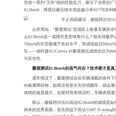
凭借一系列“王炸”级的性能实力，吸引了业界的广
82.8km/h，再度以碾压级水准超越小米SU7与吉
众所周知，“麋鹿测试”是国际上衡量车辆安
么82.8km/h这一成绩究竟意味着什么？据全球最早进
70km/h的车型都属于良好水平，而成绩超过80
车——保时捷911Carrera 4S麋鹿测试成绩也仅
与安全性。
麋鹿测试
82.8km/h
的底气何在？技术硬才是真
通常情况下，麋鹿测试会在车辆满载的条件下
向躲避障碍物，如果没有发生失控或翻车，就会逐
成绩的速度越大，在面对突发情况时，车辆表现更
那么，极狐阿尔法S5高达82.8km/h的成
俱来的优秀基因，首先得益于高达51897 N·m/