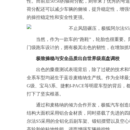
性。而前后50:50的轴荷分配，则带来了优秀的
荷分配还可以减少车辆的侧倾，提升稳定性，增强驾
的操控稳定性和安全性更强。
当然，作为一款车的“跑鞋”，轮胎也很重要。
门级跑车设计的，拥有极其出色的韧性，在增加抓
极致操稳与安全品质出自世界级底盘调校
出色的麋鹿测试表现背后，除了过硬的技术和
全系车型均诞生于蓝谷麦格纳生产线。作为全球最
G级、宝马5系、捷豹I-PACE等明星车型的背后
打下了坚实根基。
通过和麦格纳的倾力合作开发，极狐汽车创造
结构大面积采用铝合金材质，同时搭载了先进的四
尔法S5采用的全铝化后副车架、锻铝摆臂以及空
高轮胎的贴地性能，进而增强车辆操控性。