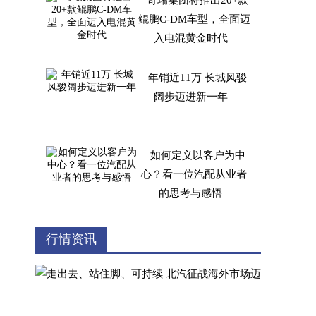
奇瑞集团将推出20+款
鲲鹏C-DM车型，全面迈
入电混黄金时代
年销近11万 长城风骏
阔步迈进新一年
如何定义以客户为中
心？看一位汽配从业者
的思考与感悟
哪里租车更靠谱？神州
行情资讯
租车让旅途更美好了