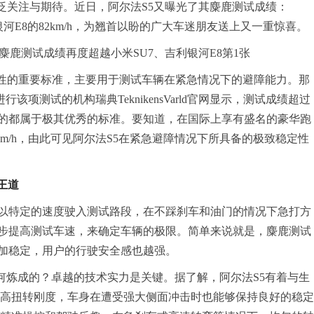
泛关注与期待。近日，阿尔法S5又曝光了其麋鹿测试成绩：
利银河E8的82km/h，为翘首以盼的广大车迷朋友送上又一重惊喜。
全性的重要标准，主要用于测试车辆在紧急情况下的避障能力。那
行该项测试的机构瑞典TeknikensVarld官网显示，测试成绩超过
km/h的都属于极其优秀的标准。要知道，在国际上享有盛名的豪华跑
为80km/h，由此可见阿尔法S5在紧急避障情况下所具备的极致稳定性
王道
以特定的速度驶入测试路段，在不踩刹车和油门的情况下急打方
步提高测试车速，来确定车辆的极限。简单来说就是，麋鹿测试
加稳定，用户的行驶安全感也越强。
绩是如何炼成的？卓越的技术实力是关键。据了解，阿尔法S5有着与生
deg的高扭转刚度，车身在遭受强大侧面冲击时也能够保持良好的稳定