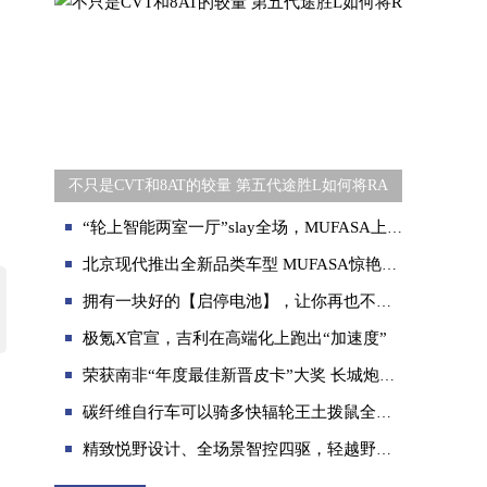
不只是CVT和8AT的较量 第五代途胜L如何将RA
“轮上智能两室一厅”slay全场，MUFASA上海车展实力出圈
北京现代推出全新品类车型 MUFASA惊艳上海车展
拥有一块好的【启停电池】，让你再也不用关闭＂自动启停＂功能！
极氪X官宣，吉利在高端化上跑出“加速度”
荣获南非“年度最佳新晋皮卡”大奖 长城炮深化全球化布局
碳纤维自行车可以骑多快辐轮王土拨鼠全世界顶级自行车品牌排行榜
精致悦野设计、全场景智控四驱，轻越野新物种奇瑞TJ-1上海车展大放异彩