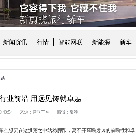
新闻资讯
行情
智能网联
新能源
新车
品
卓越
行业前沿 用远见铸就卓越
 上午 9:40:54 来源：智联车网 编辑：常颂
车企想要在这洪荒之中站稳脚跟，离不开高瞻远瞩的前瞻性和卓