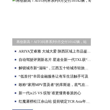
再创新高！AITO问界系列9月交付10142辆，站
ARIYA艾睿雅 大城大爱 陕西区域上市品鉴会圆满举行
自动驾驶评测新名片 星途全新一代TXL获“智能之星”智行座驾认证
解锁城市新“滋味”，江西五十铃城市轻旅驾期首赴贵阳！
“低首付”丰田金融服务让有车生活触手可及
敢称“家用MPV普及者”的库斯途，底气在这里
新一代ix25 VS 缤智 谁更懂青春派的心
红魔屠榜松江佘山站 提前锁定TCR Asia年度三冠