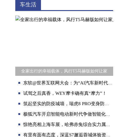
车生活
全家出行的幸福载体，风行T5马赫版如何让家
东软@世界互联网大会：为“AI汽车新时代”铺设全球化跑道
试驾之后真香，WEY摩卡确有真“摩力”！
筑起坚实的防疫城墙，瑞虎8 PRO变身防疫“先锋”！
极狐汽车开启智能电动新时代争做智能化标杆
惊艳亮相上海车展，哈弗赤兔综合实力属同级顶流
有里有面有态度，深蓝S7邂逅蓉城体验资格生活