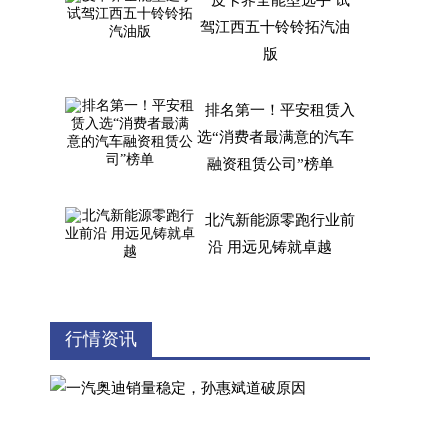
皮卡界全能型选手 试
驾江西五十铃铃拓汽油
版
排名第一！平安租赁入
选“消费者最满意的汽车
融资租赁公司”榜单
北汽新能源零跑行业前
沿 用远见铸就卓越
以柴油闻名世界的江西
行情资讯
五十铃“卷”起来太疯狂
汽油版mu-X牧游侠上
线