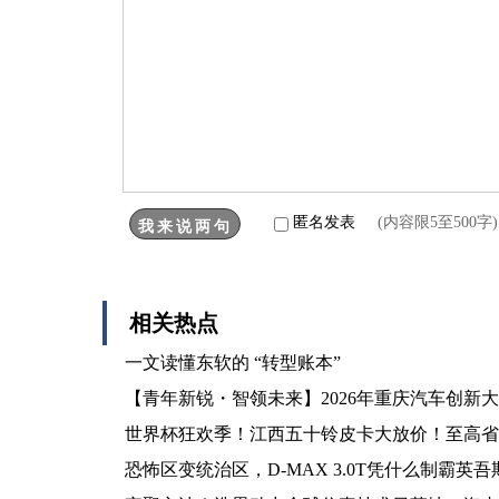
匿名发表
(内容限5至500
相关热点
一文读懂东软的 “转型账本”
【青年新锐・智领未来】2026年重庆汽车创新
世界杯狂欢季！江西五十铃皮卡大放价！至高省18
恐怖区变统治区，D-MAX 3.0T凭什么制霸英