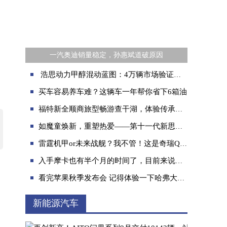
一汽奥迪销量稳定，孙惠斌道破原因
浩思动力甲醇混动蓝图：4万辆市场验证，乘商并举拓能源多样化
买车容易养车难？这辆车一年帮你省下6箱油
福特新全顺商旅型畅游查干湖，体验传承千年的渔猎文化
如魔童焕新，重塑热爱——第十一代新思域即将登场
雷霆机甲or未来战舰？我不管！这是奇瑞QQ无界Pro！
入手摩卡也有半个月的时间了，目前来说很满意！
看完苹果秋季发布会 记得体验一下哈弗大狗的硬核科技
新能源汽车