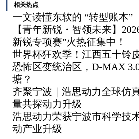
相关热点
一文读懂东软的 “转型账本”
【青年新锐・智领未来】202
新锐专项赛”火热征集中！
世界杯狂欢季！江西五十铃皮卡
恐怖区变统治区，D-MAX 3
塘？
齐聚宁波｜浩思动力全球仿
量共探动力升级
浩思动力荣获宁波市科学技
动产业升级