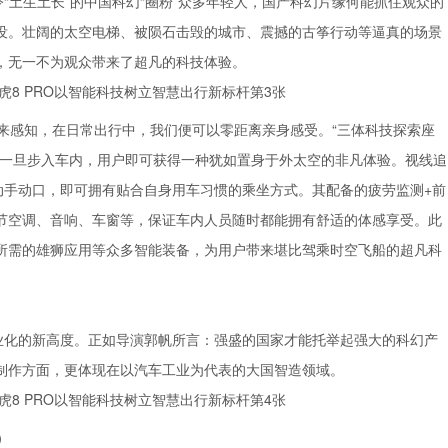
“土生土长”的中国科幻“圈粉”众多年轻人，国产科幻片缘何能抓住观众的
没。壮阔的太空电梯、被陨石击毁的城市、震撼的古筝行动等逼真的场景
，无一不为观众带来了超凡的科技体验。
来感知，在日常出行中，我们便可以零距离亲身感受。“三体科技探索座
实，一旦步入车内，用户即可获得一种犹如置身于外太空的非凡体验。视线追
动手动口，即可拥有贴合自身用车习惯的乘坐方式。其配备的疲劳监测+前
调节空调、音响、车窗等，保证车内人员随时都能拥有舒适的体感享受。此
所需的雄狮应用等众多智能装备，为用户带来堪比驾乘时空飞船的超凡科
业化的新高度。正如导演郭帆所言：强盛的国家才能托举起强大的科幻产
制作方面，更体现在以汽车工业为代表的大国智造领域。
）