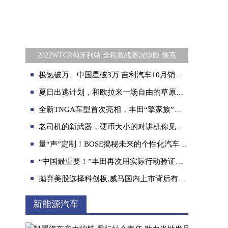
2022WTCR匈牙利站 全程激战赛况惊险 领克
极氪破万、中国星破3万 吉利汽车10月销量冲破15万
夏日出逃计划，和欧拉来一场自由的草原约会
全新TNGA车型首次亮相，丰田“擎家族”携新成员齐聚广州车展
老司机的新武器，硬币大小的对讲机你见过吗？
量“声”定制！BOSE揭秘未来的个性化汽车音响
“中国最重要！”丰田再次用实际行动验证这一承诺
抛弃美股选择科创板,威马国内上市背后有这些考量
新能源汽车