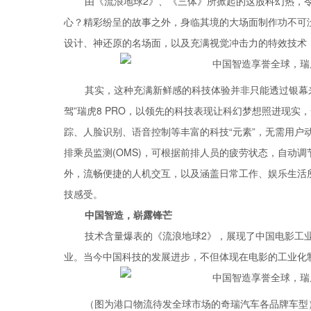
由《流浪地球2》、《三体》所掀起的这股科幻热，令
心？精彩纷呈的故事之外，身临其境的大场面制作功不可
设计、神还原的名场面，以及充满视觉冲击力的特效技术
其实，这种充满新鲜感的科技体验并非只能透过银幕
驾”瑞虎8 PRO，以领先的科技表现让科幻梦想照进现
踪、人脸识别、语音控制等丰富的科技“元素”，无需用户
排乘员监测(OMS)，可根据前排人员的疲劳状态，自动
外，流畅便捷的人机交互，以及涵盖日常工作、娱乐生活
技感受。
中国智造，崭露锋芒
技术含量爆表的《流浪地球2》，展现了中国电影工
业。当今中国科技的发展进步，不但体现在电影的工业化
（图为港口物流待发全球市场的奇瑞汽车各品牌车型