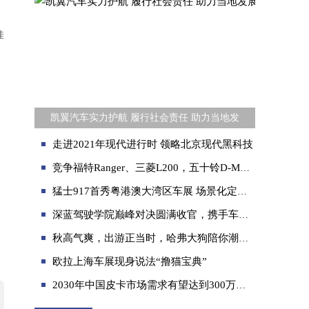
佳
凯翼汽车实力护航 履行社会责任 助力当地发
走进2021年现代进行时 领略北京现代黑科技
竞争福特Ranger、三菱L200，五十铃D-MAX V-CROSS实车静测来了！
猛士917首秀粤港澳大湾区车展 场景化定制改装方案同步亮相
深蓝驾驶学院巅峰对决圆满收官，携手车主开启驾趣新体验
秋高气爽，出游正当时，哈弗大狗陪你潮玩无界
欧拉上海车展现身说法“撸猫宝典”
2030年中国皮卡市场需求有望达到300万辆!长城皮卡成最大功臣