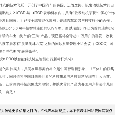
碑式的技术飞跃，开创了中国汽车的突围、进阶之路。以发动机技术的自
2.0TGDI与1.6TGDI发动机在内，共有9款发动机荣获“中国心”十
业发达国家。为迎接全球智能化浪潮，奇瑞汽车加强与科技行业的合作，
ion5.0 AI科技智慧座舱的SUV车型。而以瑞虎8 PRO为首的瑞虎8冠
瑞汽车出口海外的“王牌”产品，现已赢得全球超60万用户的喜爱，收获
六度荣膺素有“质量奥林匹克”之称的国际质量管理小组会议（ICQCC）国
全球范围内“崭露锋芒”。
进的科技实力，共同在世界舞台树立起中国智造新形象。《三体》的获奖
认可，同时也将中国对未来世界的科技想象与科技智慧呈现在世人面前。
新，让前瞻的科技想象成为现实，并以优异的产品为各国用户带去非凡的
又一典范！
仅为传递更多信息之目的，不代表本网观点，亦不代表本网站赞同其观点