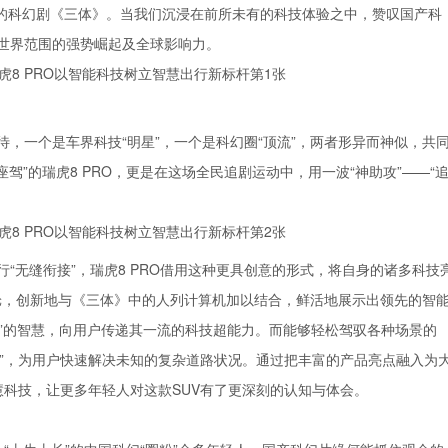
的科幻剧《三体》。当我们沉浸在前所未有的科技体验之中，赞叹国产科
”在世界范围的强势崛起及全球影响力。
待，一个是车界科技“明星”，一个是科幻圈“顶流”，两者形异而神似，共
驾”的瑞虎8 PRO，更是在这场全民追剧运动中，用一波“神助攻”——“
“无缝衔接”，瑞虎8 PRO借用这种更具创意的形式，将自身的诸多科技
技智慧座舱，创新地与《三体》中的人列计算机加以结合，鲜活地展示出领先的智
子”的智慧，向用户传递其一流的科技超能力。而能够轻松驾驭各种场景的
高能”，为用户快速解决未知的复杂道路状况。通过把丰富的产品亮点融入为
智慧科技，让更多年轻人对这款SUV有了更深刻的认知与体会。