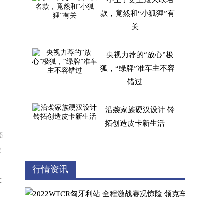
小王子史上最大联名
款，竟然和“小狐狸”有
关
央视力荐的“放心”极
狐，“绿牌”准车主不容
同
错过
追
沿袭家族硬汉设计 铃
拓创造皮卡新生活
亮
能
蔚来ES6外观大气，个
行情资讯
大
性十足