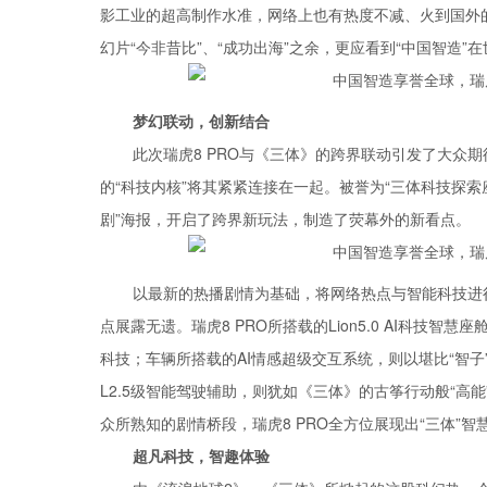
影工业的超高制作水准，网络上也有热度不减、火到国外
幻片“今非昔比”、“成功出海”之余，更应看到“中国智造
梦幻联动，创新结合
此次瑞虎8 PRO与《三体》的跨界联动引发了大众期
的“科技内核”将其紧紧连接在一起。被誉为“三体科技探索座
剧”海报，开启了跨界新玩法，制造了荧幕外的新看点。
以最新的热播剧情为基础，将网络热点与智能科技进行
点展露无遗。瑞虎8 PRO所搭载的Lion5.0 AI科
科技；车辆所搭载的AI情感超级交互系统，则以堪比“智
L2.5级智能驾驶辅助，则犹如《三体》的古筝行动般“
众所熟知的剧情桥段，瑞虎8 PRO全方位展现出“三体”
超凡科技，智趣体验