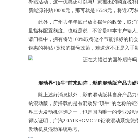
补贴活动，这一优惠还可以与厂家推出的购置税补贴
新能源补贴10000元，那可就是16549元，将近
此外，广州去年年底已放宽摇号的政策，取消了
量指标配置额度。也就是说，不管是非本市户籍人
请门槛中，拥有将近100%取得这个节能指标的
钜惠的补贴+宽松的摇号政策，难道这不正是入手
混动界“顶牛”前来助阵，影豹混动版产品力硬
除上述好消息以外，影豹混动版其自身产品力
豹混动版，所搭载的是有混动界“顶牛”的之称的钜浪
界三大发动机评选之一，也是国内唯一的专业发动机
得以证明，广汽2.0ATK+GMC 2.0钜浪混动
发动机及混动系统称号。