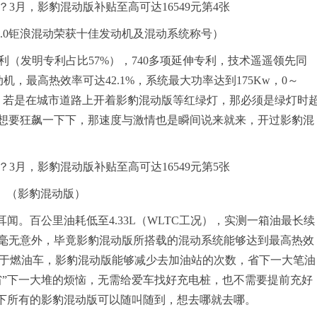
MC2.0钜浪混动荣获十佳发动机及混动系统称号）
专利（发明专利占比57%），740多项延伸专利，技术遥遥领先同
，最高热效率可达42.1%，系统最大功率达到175Kw，0～
体验。若是在城市道路上开着影豹混动版等红绿灯，那必须是绿灯时
想要狂飙一下下，那速度与激情也是瞬间说来就来，开过影豹混
（影豹混动版）
闻。百公里油耗低至4.33L（WLTC工况），实测一箱油最长续
这也毫无意外，毕竟影豹混动版所搭载的混动系统能够达到最高热效
。相比于燃油车，影豹混动版能够减少去加油站的次数，省下一大笔油
省”下一大堆的烦恼，无需给爱车找好充电桩，也不需要提前充好
”下所有的影豹混动版可以随叫随到，想去哪就去哪。