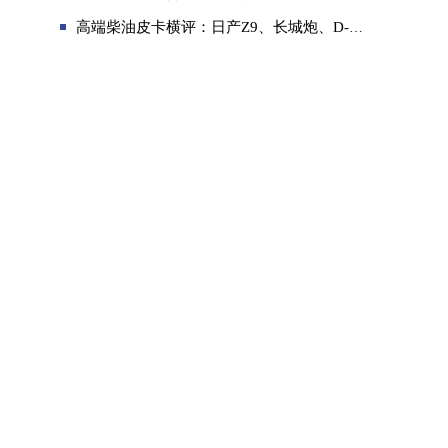
高端柴油皮卡横评：日产Z9、长城炮、D-MAX 3.0T怎么选？