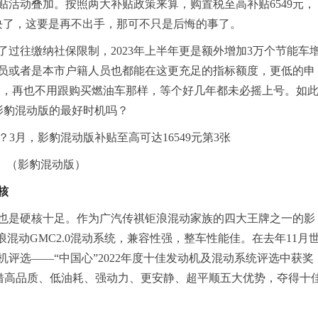
活动叠加。按照两大补贴政策来算，购置税至高补贴6549元，
2万块了，这要是再不出手，那可不只是后悔的事了。
过往缴纳社保限制，2023年上半年更是额外增加3万个节能车
员或者是本市户籍人员也都能在这更充足的指标额度，更低的申
机会，再也不用跟购买燃油车那样，等个好几年都未必摇上号。如
影豹混动版的最好时机吗？
（影豹混动版）
核
也是硬核十足。作为广汽传祺钜浪混动家族的四大王牌之一的影
混动GMC2.0混动系统，兼容性强，整车性能佳。在去年11月
评选——“中国心”2022年度十佳发动机及混动系统评选中获奖
系统凭借高品质、低油耗、强动力、更安静、超平顺五大优势，夺得十