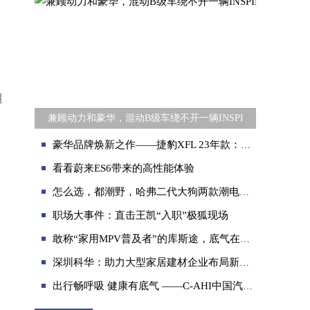
超
兼顾动力和豪华，混动B级车绕不开一辆INSPI
豪华品牌焕新之作——捷豹XFL 23年款：更智能更豪华
看看蔚来ES6带来的高性能体验
怎么选，都潮野，哈弗二代大狗两款潮电版对比
职场大事件：直击王凯“入职”极狐现场
敢称“家用MPV普及者”的库斯途，底气在这里
深圳科华：助力大型家居建材企业布局新赛道，携手打造“光储充一体化”充电站！
出行畅呼吸 健康有底气 ——C-AHI中国汽车健康指数车展天津、广州同步开启