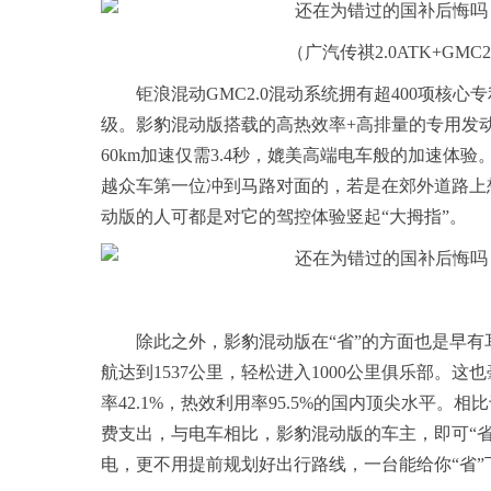
（广汽传祺2.0ATK+G
钜浪混动GMC2.0混动系统拥有超400项核心
级。影豹混动版搭载的高热效率+高排量的专用发动机
60km加速仅需3.4秒，媲美高端电车般的加速
越众车第一位冲到马路对面的，若是在郊外道路上
动版的人可都是对它的驾控体验竖起“大拇指”。
除此之外，影豹混动版在“省”的方面也是早有耳
航达到1537公里，轻松进入1000公里俱乐部。
率42.1%，热效利用率95.5%的国内顶尖水平
费支出，与电车相比，影豹混动版的车主，即可“
电，更不用提前规划好出行路线，一台能给你“省