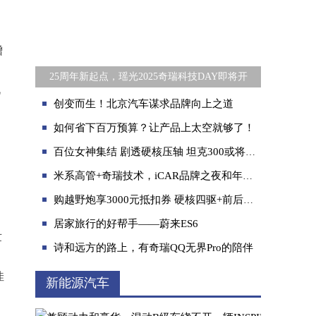
增
25周年新起点，瑶光2025奇瑞科技DAY即将开
此
创变而生！北京汽车谋求品牌向上之道
如何省下百万预算？让产品上太空就够了！
百位女神集结 剧透硬核压轴 坦克300或将在广州车展开启预售
米系高管+奇瑞技术，iCAR品牌之夜和年轻人交个朋友
购越野炮享3000元抵扣券 硬核四驱+前后桥电控式差速锁助你畅玩户外生活
居家旅行的好帮手——蔚来ES6
世
诗和远方的路上，有奇瑞QQ无界Pro的陪伴
佳
新能源汽车