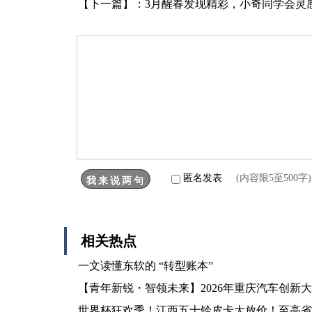
【下一篇】：
3月醒春发现精彩，小奇同学会灵
匿名发表
(内容限5至500
相关热点
一文读懂东软的 “转型账本”
【青年新锐・智领未来】2026年重庆汽车创新
世界杯狂欢季！江西五十铃皮卡大放价！至高省18