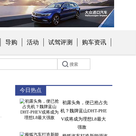
导购
活动
试驾评测
购车资讯
今日热点
初露头角，便已抢占先
机？魏牌蓝山DHT-PHE
V或将成为理想L8最大
强敌
。