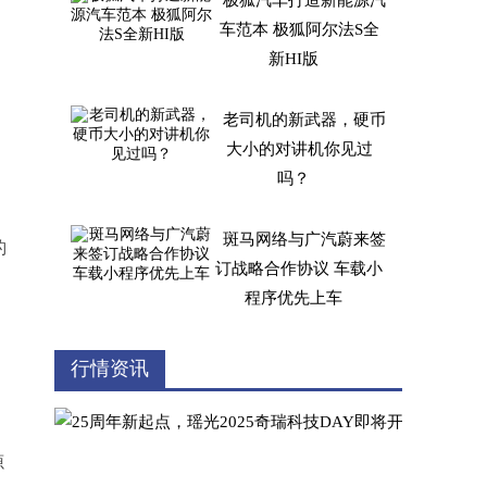
极狐汽车打造新能源汽
车范本 极狐阿尔法S全
新HI版
老司机的新武器，硬币
大小的对讲机你见过
吗？
斑马网络与广汽蔚来签
豹
订战略合作协议 车载小
程序优先上车
经济高效 畅行无忧！
行情资讯
远程增程式冷藏车助力
客户降本增效
源