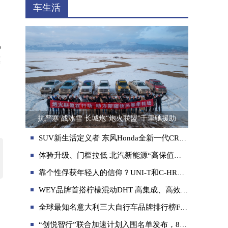
车生活
己
惠
抗严寒 战冰雪 长城炮“炮火联盟”千里驰援助
SUV新生活定义者 东风Honda全新一代CR-V上市
体验升级、门槛拉低 北汽新能源“高保值换购”助你轻松换新车
靠个性俘获年轻人的信仰？UNI-T和C-HR谁能“征服”年轻人的心
WEY品牌首搭柠檬混动DHT 高集成、高效率、高性能混动系统如何炼成的？
全球最知名意大利三大自行车品牌排行榜FRW福伦王梅花皮纳单车
“创悦智行”联合加速计划入围名单发布，8家优秀初创企业成功入选