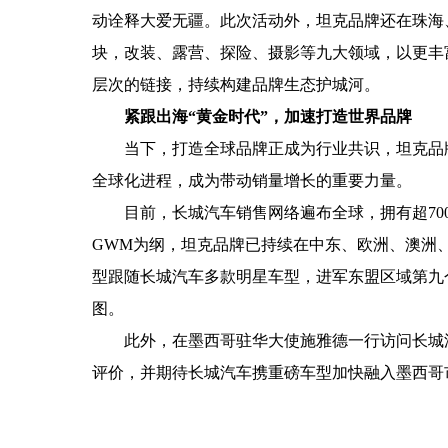
动诠释大爱无疆。此次活动外，坦克品牌还在珠海
块，改装、露营、探险、摄影等九大领域，
以
更丰
层次的链接，持续
构建品牌生态护城河。
紧跟出海“黄金时代”，加速打造世界品牌
当下，打造
全球品牌
正成为行业共识，
坦克品
全球化进程，成为带动销量增长的重要力量。
目前，
长城汽车销售网络
遍布全球
，
拥有超7
0
GWM
为纲，
坦克品牌已持续在中东、欧洲、澳洲、
型跟随长城汽车多款明星车型，进军东盟区域第九
图。
此外，在墨西哥驻华大使施雅德一行访问长城汽
评价，并期待长城汽车携重磅车型加快融入墨西哥