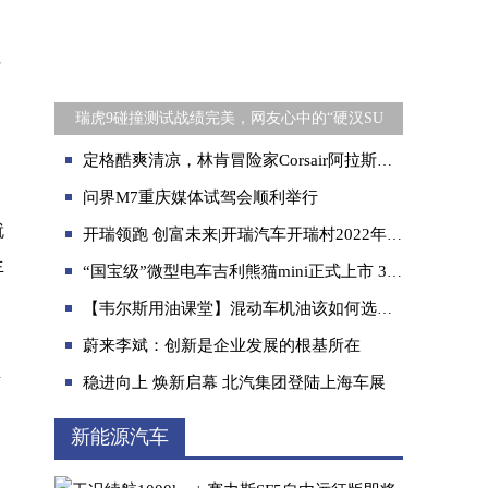
坦
瑞虎9碰撞测试战绩完美，网友心中的“硬汉SU
定格酷爽清凉，林肯冒险家Corsair阿拉斯加冰川限量版上市
问界M7重庆媒体试驾会顺利举行
就
开瑞领跑 创富未来|开瑞汽车开瑞村2022年学子关爱计划正式启动！
生
“国宝级”微型电车吉利熊猫mini正式上市 3.99万元认养回家
【韦尔斯用油课堂】混动车机油该如何选择？
蔚来李斌：创新是企业发展的根基所在
生
稳进向上 焕新启幕 北汽集团登陆上海车展
新能源汽车