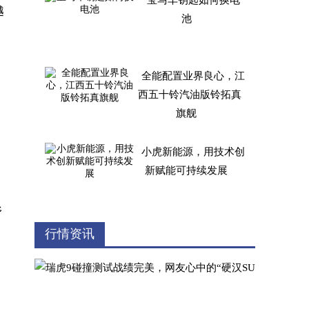
宝马车钥匙如何换电
越
池
，
全能配置业界良心，江
西五十铃汽油版铃拓真
旗舰
小虎新能源，用技术创
新赋能可持续发展
野
LOGO首发亮相 彰显iC
行情资讯
。
AR品牌理念