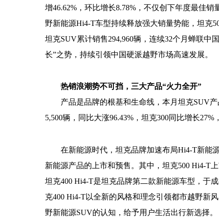
增4
6.62%
，环比增长
8.78
%，不仅创下年度最佳销
野新能源H
i4-T
车型持续释放强大销量势能，坦克5
坦克
S
UV累计
销售
294,960辆，连续32个月蝉联
长”之势，持续引领中国硬派越野市场高速发展
。
热销浪潮势不可挡，三
大产品“
火力全开
”
产品是品牌的根基和生命线，本月坦克S
UV产
5,
500
辆，同比大涨9
6.43
%，坦克3
00
同比增长2
7
%
在新能源时代，坦克品牌
加速布局Hi4-T新
新能源产品
的上市和预售。其中，
坦克500 Hi4-T
上
坦克4
00 Hi4-T
是坦克品牌第二款新能源车型，
于成
克4
00 Hi4-T以全新的风格和理念引领都市越
野新能源SUV的认知，给予用户生活出行新选择。