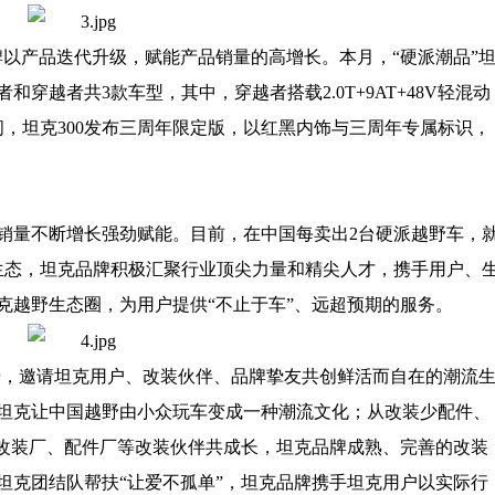
牌
以产品迭代升级，赋能产品销量的高增长。本月，“硬派潮品”
和穿越者共3款车型，其中，穿越者搭载2.0T+9AT+48V轻混动
间，坦克300发布三周年限定版，以红黑内饰与三周年专属标识
，
销量不断增长强劲赋能。目前，在中国每卖出2台硬派越野车，
生态，坦克品牌积极汇聚行业顶尖力量和精尖人才，携手用户、
克越野生态圈，为用户提供“不止于车”、远超预期的服务。
号，邀请坦克用户、改装伙伴、品牌挚友共创鲜活而自在的潮流
”，坦克让中国越野由小众玩车变成一种潮流文化；从改装少配件、
尖改装厂、配件厂等改装伙伴共成长，坦克品牌成熟、完善的改装
坦克团结队帮扶“让爱不孤单”，坦克品牌携手坦克用户以实际行