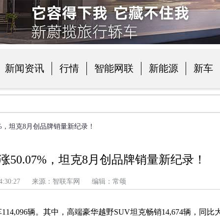
新闻资讯
行情
智能网联
新能源
新车
品
.07%，坦克8月创品牌销量新纪录！
大涨50.07%，坦克8月创品牌销量新纪录！
 上午 4:30:27 来源：智联车网 编辑：常颂
14,096辆。其中，高端豪华越野SUV坦克
畅
销14
,
674辆，
同比