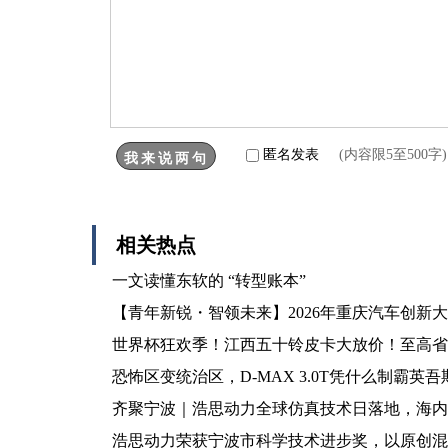
匿名发表
(内容限5至500
相关热点
一文读懂东软的 “转型账本”
【青年新锐・智领未来】2026年重庆汽车创新
世界杯狂欢季！江西五十铃皮卡大放价！至高省18
恐怖区变统治区，D-MAX 3.0T凭什么制霸英
齐聚宁波｜浩思动力全球仿真技术日落地，海内
浩思动力荣获宁波市科学技术进步奖，以原创混