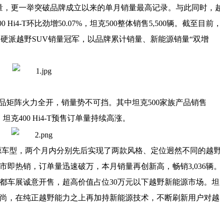
量，更一举突破品牌成立以来的单月销量最高记录
。与此同时，
00 Hi4-T环比
劲
增50.07%
，
坦克500
整体销售
5
,
500辆
。
截至目前
中国硬派越野SUV销量冠军
，以品牌累计销量、新能源销量“双增
品
矩阵火力全开，销量势不可挡。其中坦克5
00
家族产品销售
，坦克4
00 Hi4-T
预售订单量持续高涨。
能源车型，两个
月内分别
先后实现了两款
风格、定位迥然不同的
越
市即热销，订单量迅速破万，本月销
量
再
创新高，
畅销3,
036
辆
都车展诚意开售，
超高价值
占位30万元以下越野新能源市场。
坦
野新风尚，在纯正越野能力之上再加持新能源技术，
不断
刷新用户对越