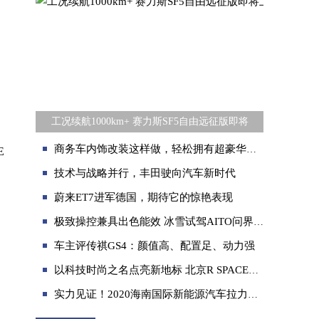
工况续航1000km+ 赛力斯SF5自由远征版即将
商务车内饰改装这样做，轻松拥有超豪华汽车内饰品质
E
技术与战略并行，丰田驶向汽车新时代
蔚来ET7进军德国，期待它的惊艳表现
极致操控兼具出色能效 冰雪试驾AITO问界M5
车主评传祺GS4：颜值高、配置足、动力强
以科技时尚之名点亮新地标 北京R SPACE闪耀国贸CBD
实力见证！2020海南国际新能源汽车拉力赛大蚂蚁一展雄风