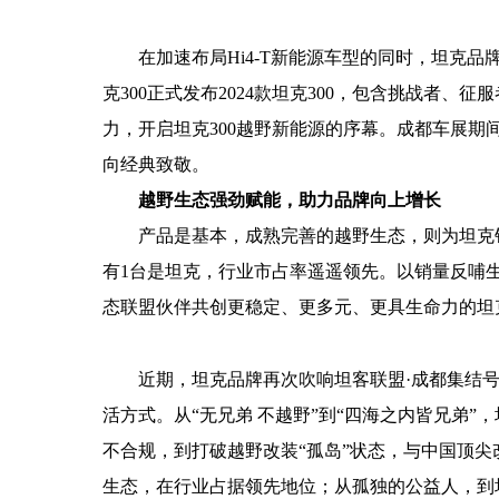
在加速布局Hi4-T新能源车型的同时，坦克品
克300正式发布2024款
坦克300
，
包含
挑战者、征服者
力，开启坦克300越野新能源的序幕。成都车展期
向经典致敬
。
越野生态强劲赋能，助力品牌向上增长
产品是基本，成熟完善的越野生态，则为坦克
有1台是坦克，行业市占率遥遥领先。以销量反哺
态联盟伙伴共创更稳定、更多元、更具生命力的坦
近期，坦克品牌再次吹响坦客联盟·成都集结
活方式。从“无兄弟 不越野”到“四海之内皆兄弟
不合规，到打破越野改装“孤岛”状态，与中国顶
生态，在行业占据领先地位；从孤独的公益人，到