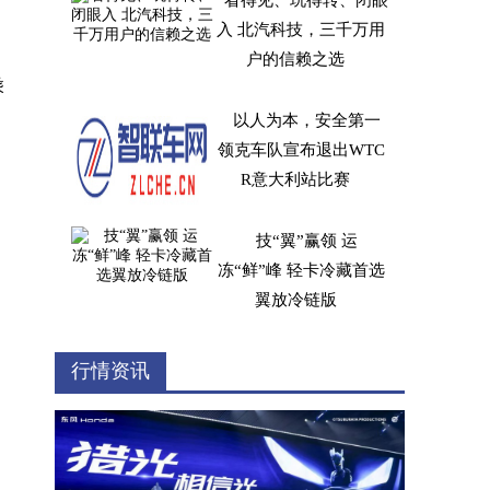
看得见、玩得转、闭眼
入 北汽科技，三千万用
户的信赖之选
乘
以人为本，安全第一
领克车队宣布退出WTC
R意大利站比赛
技“翼”赢领 运
冻“鲜”峰 轻卡冷藏首选
翼放冷链版
专访HORSE Powertrain
行情资讯
CEO Matias：“混动”是
当下的技术重点，未来
十年全球超五成汽车仍
将搭载内燃机