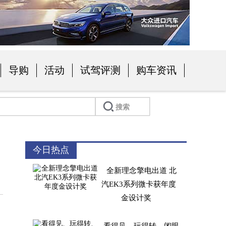
导购
活动
试驾评测
购车资讯
今日热点
全新理念擎电出道 北
汽EK3系列微卡获年度
金设计奖