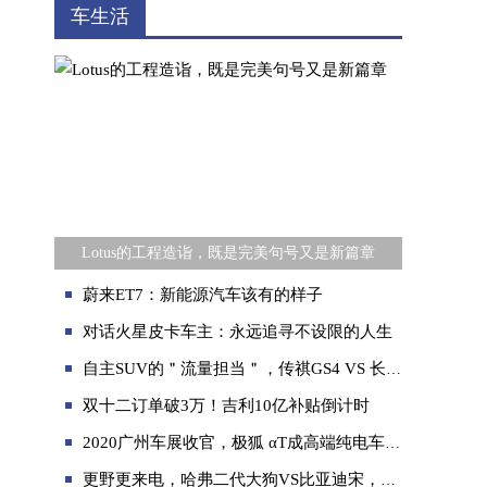
车生活
Lotus的工程造诣，既是完美句号又是新篇章
蔚来ET7：新能源汽车该有的样子
对话火星皮卡车主：永远追寻不设限的人生
自主SUV的＂流量担当＂，传祺GS4 VS 长安CS75 PLUS
双十二订单破3万！吉利10亿补贴倒计时
2020广州车展收官，极狐 αT成高端纯电车“热词”
更野更来电，哈弗二代大狗VS比亚迪宋，谁更胜一筹？