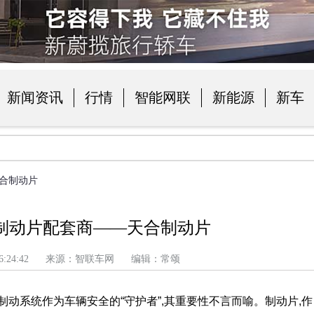
新闻资讯
行情
智能网联
新能源
新车
品
天合制动片
制动片配套商——天合制动片
 上午 6:24:42 来源：智联车网 编辑：常颂
动系统作为车辆安全的“守护者”,其重要性不言而喻。制动片,作