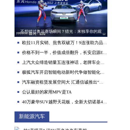
不想错过奥运赛场瞬间？猎光：来独享你的观
欧拉11月实销、批售双破万！9连涨助力品牌登顶销冠
价格不到一半，价值成倍翻升，长安启源E07让Model X车主破大防
上汽大众缔造销量五连涨神话，老牌车企成功主导合资车市场
极狐汽车开启智能电动新时代争做智能化标杆
汽车融资租赁发展空间大 汇通信诚推出“汇租车”服务
公认最好的家用MPV是TA
40万豪华SUV越野天花板，全新大切诺基4xe VS 林肯飞行家谁更胜一筹？
新能源汽车