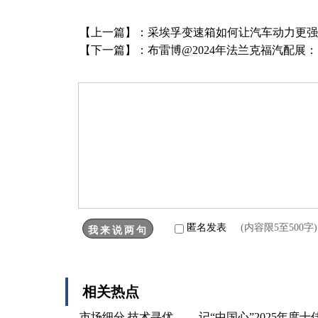
【上一篇】：
采埃孚变速箱如何让汽车动力更强
【下一篇】：
布雷博@2024年法兰克福汽配展
匿名发表
(内容限5至500
相关热点
市场细分 技术寻优 ——记“中国心”2025年