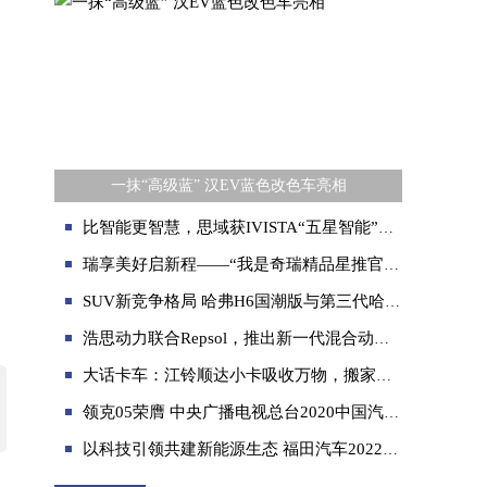
一抹“高级蓝” 汉EV蓝色改色车亮相
比智能更智慧，思域获IVISTA“五星智能”评定！
瑞享美好启新程——“我是奇瑞精品星推官”升级上线
SUV新竞争格局 哈弗H6国潮版与第三代哈弗H6王炸出击
浩思动力联合Repsol，推出新一代混合动力系统HORSE H12
大话卡车：江铃顺达小卡吸收万物，搬家能手尽显灵通
领克05荣膺 中央广播电视总台2020中国汽车风云盛典“年度最佳外观设计车”
以科技引领共建新能源生态 福田汽车2022年终大盘点