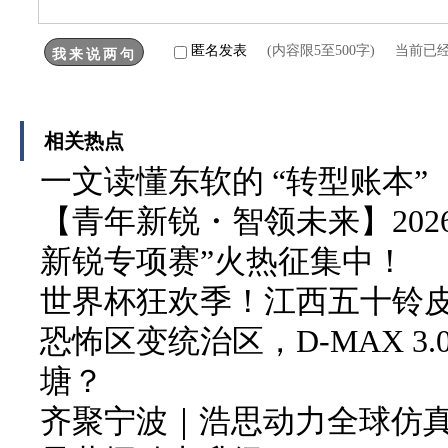
匿名发表
(内容限5至500字) 当前已
相关热点
一文读懂东软的 “转型账本”
【青年新锐・智领未来】202
新锐专项赛”火热征集中！
世界杯狂欢季！江西五十铃皮卡
恐怖区变统治区，D-MAX 3
塘？
齐聚宁波｜浩思动力全球仿