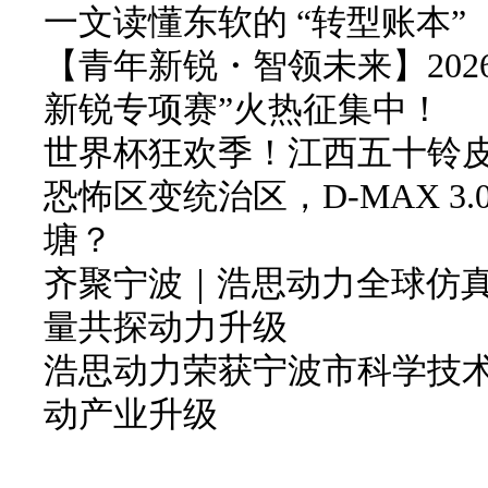
一文读懂东软的 “转型账本”
【青年新锐・智领未来】202
新锐专项赛”火热征集中！
世界杯狂欢季！江西五十铃皮卡
恐怖区变统治区，D-MAX 3
塘？
齐聚宁波｜浩思动力全球仿
量共探动力升级
浩思动力荣获宁波市科学技
动产业升级